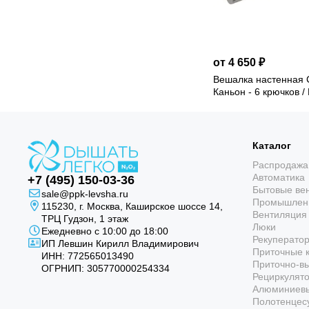
от 4 650 ₽
Вешалка настенная 
Каньон - 6 крючков /
Каталог
Распродажа
Автоматика
+7 (495) 150-03-36
Бытовые ве
sale@ppk-levsha.ru
Промышленн
115230, г. Москва, Каширское шоссе 14,
Вентиляция
ТРЦ Гудзон, 1 этаж
Люки
Ежедневно с 10:00 до 18:00
Рекуператор
ИП Левшин Кирилл Владимирович
Приточные к
ИНН: 772565013490
Приточно-в
ОГРНИП: 305770000254334
Рециркулят
Алюминиев
Полотенцес