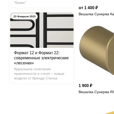
"Базис"
от 1 400 ₽
Вешалка Сунержа К
23 Февраля 2023
Формат 12 и Формат 22:
современные электрические
«лесенки»
Идеальное сочетание
практичности и стиля – новые
модели от бренда Стилье
1 900 ₽
Вешалка Сунержа R