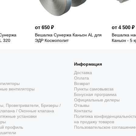
от 650 ₽
от 4 500 ₽
Сунержа
Вешалка Сунержа Каньон AL для
Вешалка на
 L 320
ЭДР Космополит
Каньон - 5 
Информация
Доставка
Оплата
нтиляторы
Возврат
ые вентиляторы
Пункты самовывоза
Бонусная программа
Официальные дилеры
ы, Проветриватели, Бризеры /
Отзывы
лапана / Оконные клапана
Контакты
ытяжные установки
Политика конфиденциальност
оры
на продажу товаров
ый профиль
Пользовательское соглашение
ушители