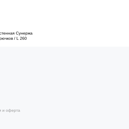
стенная Сунержа
крючков / L 260
и и оферта