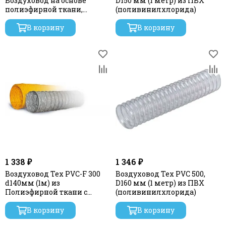
Воздуховод на основе
D150 мм (1 метр) из ПВХ
полиэфирной ткани,
(поливинилхлорида)
пропитанной
В корзину
В корзину
1 338 ₽
1 346 ₽
Воздуховод Tex PVC-F 300
Воздуховод Tex PVC 500,
d140мм (1м) из
D160 мм (1 метр) из ПВХ
Полиэфирной ткани с
(поливинилхлорида)
пропиткой ПВХ
В корзину
В корзину