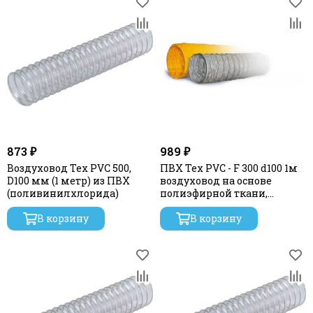
873 ₽
989 ₽
Воздуховод Tex PVC 500,
ПВХ Tex PVC - F 300 d100 1м
D100 мм (1 метр) из ПВХ
воздуховод на основе
(поливинилхлорида)
полиэфирной ткани,
пропитанной
В корзину
В корзину