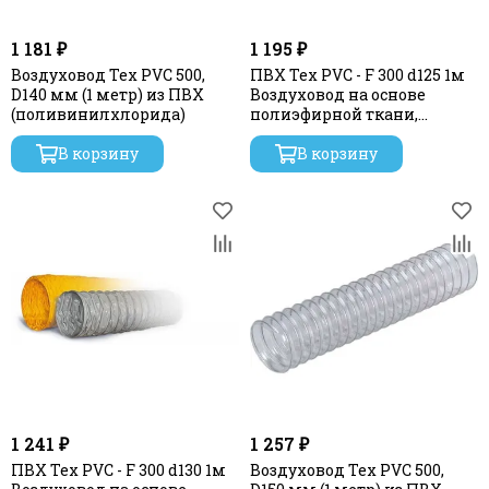
1 181 ₽
1 195 ₽
Воздуховод Tex PVC 500,
ПВХ Tex PVC - F 300 d125 1м
D140 мм (1 метр) из ПВХ
Воздуховод на основе
(поливинилхлорида)
полиэфирной ткани,
пропитанной
В корзину
В корзину
1 241 ₽
1 257 ₽
ПВХ Tex PVC - F 300 d130 1м
Воздуховод Tex PVC 500,