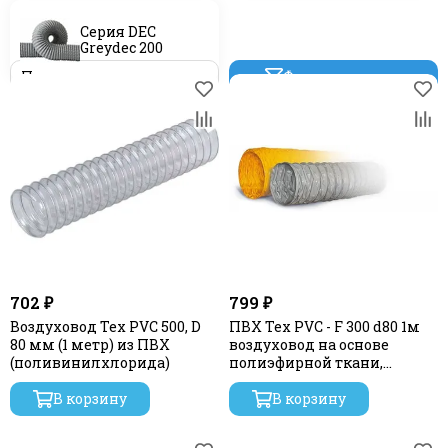
Серия DEC
Greydec 200
Фильтр товаров
702 ₽
799 ₽
Воздуховод Tex PVC 500, D
ПВХ Tex PVC - F 300 d80 1м
80 мм (1 метр) из ПВХ
воздуховод на основе
(поливинилхлорида)
полиэфирной ткани,
пропитанной
В корзину
В корзину