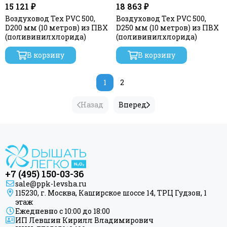
15 121 ₽
18 863 ₽
Воздуховод Tex PVC 500,
Воздуховод Tex PVC 500,
D200 мм (10 метров) из ПВХ
D250 мм (10 метров) из ПВХ
(поливинилхлорида)
(поливинилхлорида)
В корзину
В корзину
1
2
Назад
Вперед
+7 (495) 150-03-36
sale@ppk-levsha.ru
115230, г. Москва, Каширское шоссе 14, ТРЦ Гудзон, 1
этаж
Ежедневно с 10:00 до 18:00
ИП Левшин Кирилл Владимирович