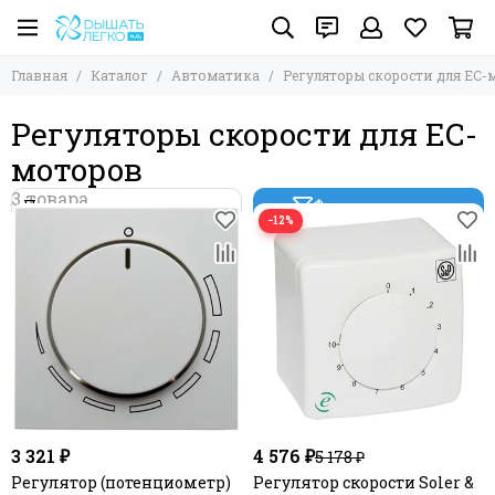
Автоматика
Главная
Каталог
Автоматика
Регуляторы скорости для ЕС-
Все товары
Регуляторы скорости однофазные
Регуляторы скорости для ЕС-
Преобразователи частоты / Регуляторы скорости
моторов
трехфазные
Регуляторы скорости для ЕС-моторов
Таймера, датчики, трансформаторы, регуляторы,
Фильтр товаров
−12%
блоки управления
Электроприводы
Пульты ДУ (дистанционного управления)
3 321 ₽
4 576 ₽
5 178 ₽
Регулятор (потенциометр)
Регулятор скорости Soler &