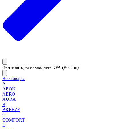
Вентиляторы накладные ЭРА (Россия)
Все товары
A
AEON
AERO
AURA
B
BREEZE
C
COMFORT
D