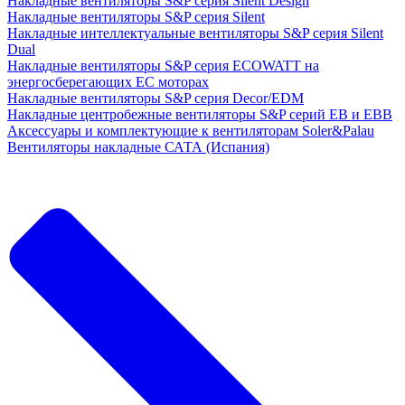
Накладные вентиляторы S&P серия Silent Design
Накладные вентиляторы S&P серия Silent
Накладные интеллектуальные вентиляторы S&P серия Silent
Dual
Накладные вентиляторы S&P серия ECOWATT на
энергосберегающих ЕС моторах
Накладные вентиляторы S&P серия Decor/EDM
Накладные центробежные вентиляторы S&P серий EB и EBB
Аксессуары и комплектующие к вентиляторам Soler&Palau
Вентиляторы накладные САТА (Испания)