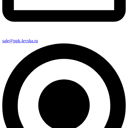
sale@ppk-levsha.ru