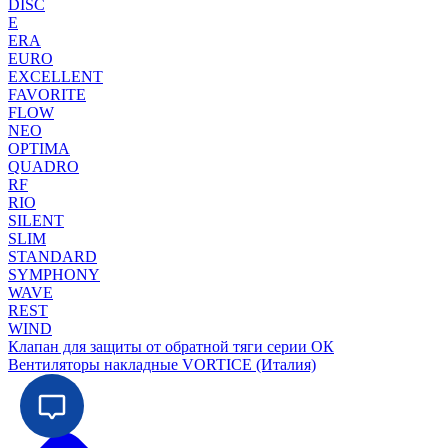
DISC
E
ERA
EURO
EXCELLENT
FAVORITE
FLOW
NEO
OPTIMA
QUADRO
RF
RIO
SILENT
SLIM
STANDARD
SYMPHONY
WAVE
REST
WIND
Клапан для защиты от обратной тяги серии ОК
Вентиляторы накладные VORTICE (Италия)