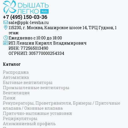
Формат 22
Формат 26
Формат 30
+7 (495) 150-03-36
Формат 40
sale@ppk-levsha.ru
115230, г. Москва, Каширское шоссе 14, ТРЦ Гудзон, 1
Формат 50 ПВ
этаж
Богема 3.1 прямая
Ежедневно с 10:00 до 18:00
Богема 3.1 выгнутая
ИП Левшин Кирилл Владимирович
ИНН: 772565013490
Богема 3.1 с 1 полкой
ОГРНИП: 305770000254334
Вердикт 4.0
Галант 3.1
Каталог
Идиллия MASTER
Распродажа
Идиллия PLUS
Автоматика
Бытовые вентиляторы
Кантата 4.0
Промышленные вентиляторы
Локон
Вентиляция
Модус 3.1
Люки
Рекуператоры, Проветриватели, Бризеры / Приточные
Нюанс 4.0
клапана / Оконные клапана
Сатерленд 4.0
Приточно-вытяжные установки
Терция 4.0
Рециркуляторы
Алюминиевый профиль
Фьорд 4.0