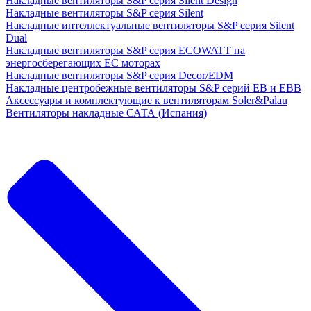
Накладные вентиляторы S&P серия Silent Design
Накладные вентиляторы S&P серия Silent
Накладные интеллектуальные вентиляторы S&P серия Silent
Dual
Накладные вентиляторы S&P серия ECOWATT на
энергосберегающих ЕС моторах
Накладные вентиляторы S&P серия Decor/EDM
Накладные центробежные вентиляторы S&P серий EB и EBB
Аксессуары и комплектующие к вентиляторам Soler&Palau
Вентиляторы накладные САТА (Испания)