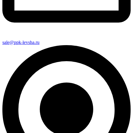
sale@ppk-levsha.ru