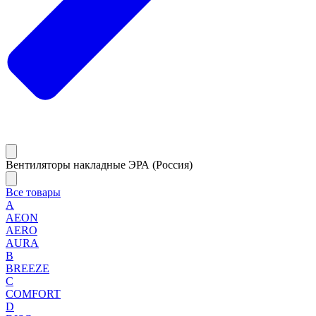
Вентиляторы накладные ЭРА (Россия)
Все товары
A
AEON
AERO
AURA
B
BREEZE
C
COMFORT
D