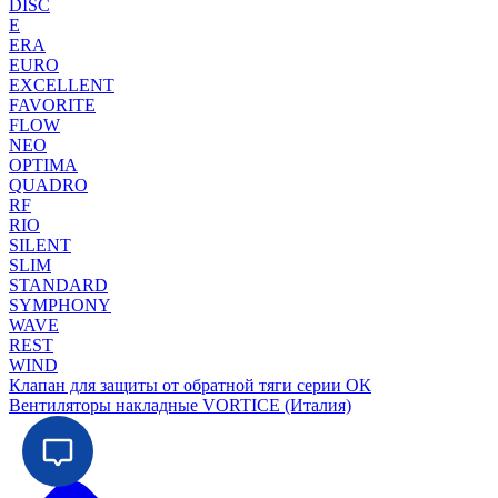
DISC
E
ERA
EURO
EXCELLENT
FAVORITE
FLOW
NEO
OPTIMA
QUADRO
RF
RIO
SILENT
SLIM
STANDARD
SYMPHONY
WAVE
REST
WIND
Клапан для защиты от обратной тяги серии ОК
Вентиляторы накладные VORTICE (Италия)