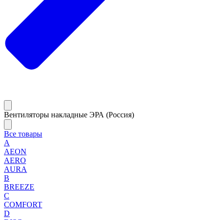
Вентиляторы накладные ЭРА (Россия)
Все товары
A
AEON
AERO
AURA
B
BREEZE
C
COMFORT
D