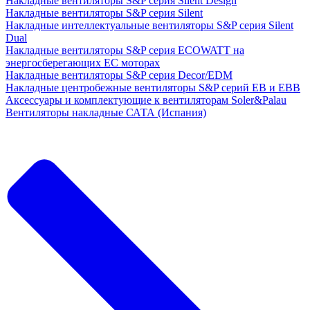
Накладные вентиляторы S&P серия Silent Design
Накладные вентиляторы S&P серия Silent
Накладные интеллектуальные вентиляторы S&P серия Silent
Dual
Накладные вентиляторы S&P серия ECOWATT на
энергосберегающих ЕС моторах
Накладные вентиляторы S&P серия Decor/EDM
Накладные центробежные вентиляторы S&P серий EB и EBB
Аксессуары и комплектующие к вентиляторам Soler&Palau
Вентиляторы накладные САТА (Испания)