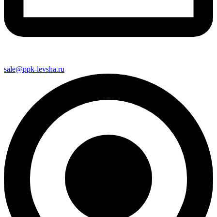
sale@ppk-levsha.ru