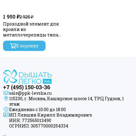
1 950 ₽
2 925 ₽
Проходной элемент для
кровли из
металлочерепицы типа
Квинта, коричневый RAL
8017, серия Static
В корзину
+7 (495) 150-03-36
sale@ppk-levsha.ru
115230, г. Москва, Каширское шоссе 14, ТРЦ Гудзон, 1
этаж
Ежедневно с 10:00 до 18:00
ИП Левшин Кирилл Владимирович
ИНН: 772565013490
ОГРНИП: 305770000254334