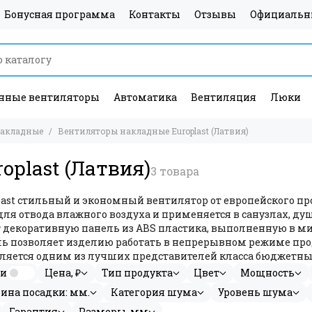
Бонусная программа
Контакты
Отзывы
Официальн
ные вентиляторы
Автоматика
Вентиляция
Люки
накладные
Вентиляторы накладные Europlast (Латвия)
plast (Латвия)
last стильный и экономный вентилятор от европейского пр
для отвода влажного воздуха и применяется в санузлах, д
 декоративную панель из ABS пластика, выполненную в 
 позволяет изделию работать в непрерывном режиме про
ляется одним из лучших представителей класса бюджетны
ии
Цена, ₽
Тип продукта
Цвет
Мощность
ина посадки: мм.
Категория шума
Уровень шума
Гарантия
Размеры, мм