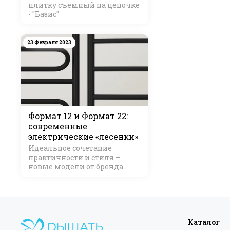
плитку съемный на цепочке
- "Базис"
23 Февраля 2023
Формат 12 и Формат 22:
современные
электрические «лесенки»
Идеальное сочетание
практичности и стиля –
новые модели от бренда
Стилье
Каталог