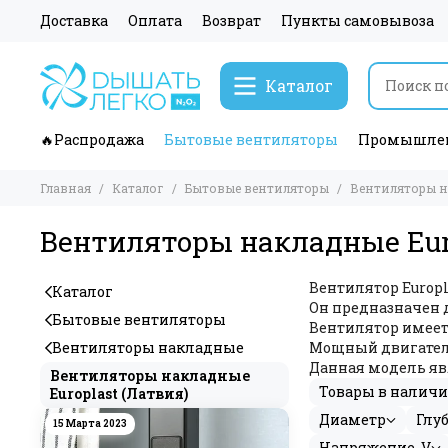
Доставка
Оплата
Возврат
Пункты самовывоза
Каталог
🔥Распродажа
Бытовые вентиляторы
Промышлен
Главная
Каталог
Бытовые вентиляторы
Вентиляторы 
Вентиляторы накладные Euro
Вентилятор Europ
Каталог
Он предназначен 
Бытовые вентиляторы
Вентилятор имеет
Вентиляторы накладные
Мощный двигатель
Данная модель яв
Вентиляторы накладные
Товары в налич
Europlast (Латвия)
Диаметр
Глуб
15 Марта 2023
Напряжение, V