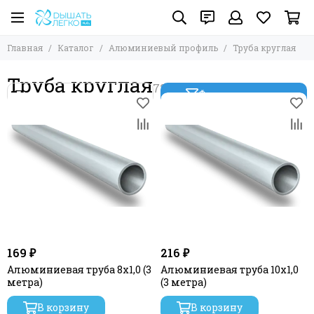
Алюминиевый профиль
Главная
Каталог
Алюминиевый профиль
Труба круглая
Все товары
Уголок
Труба круглая
Труба круглая
Фильтр товаров
Труба профильная
Тавр
Швеллер
Полоса(шина)
169 ₽
216 ₽
Алюминиевая труба 8х1,0 (3
Алюминиевая труба 10х1,0
метра)
(3 метра)
В корзину
В корзину