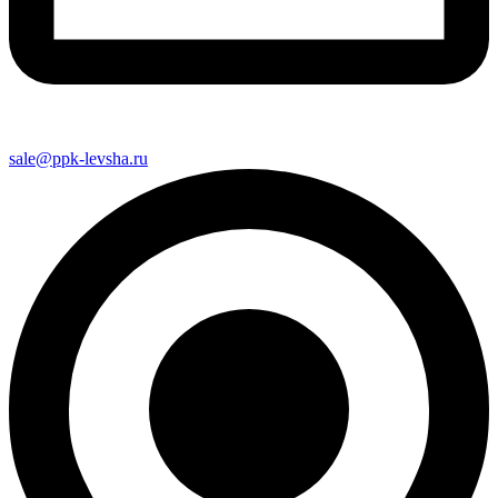
sale@ppk-levsha.ru