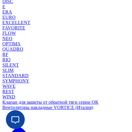
DISC
E
ERA
EURO
EXCELLENT
FAVORITE
FLOW
NEO
OPTIMA
QUADRO
RF
RIO
SILENT
SLIM
STANDARD
SYMPHONY
WAVE
REST
WIND
Клапан для защиты от обратной тяги серии ОК
Вентиляторы накладные VORTICE (Италия)