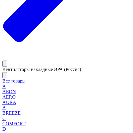
Вентиляторы накладные ЭРА (Россия)
Все товары
A
AEON
AERO
AURA
B
BREEZE
C
COMFORT
D