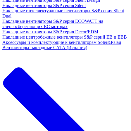
Накладные вентиляторы S&P серия Silent Design
Накладные вентиляторы S&P серия Silent
Накладные интеллектуальные вентиляторы S&P серия Silent
Dual
Накладные вентиляторы S&P серия ECOWATT на
энергосберегающих ЕС моторах
Накладные вентиляторы S&P серия Decor/EDM
Накладные центробежные вентиляторы S&P серий EB и EBB
Аксессуары и комплектующие к вентиляторам Soler&Palau
Вентиляторы накладные САТА (Испания)