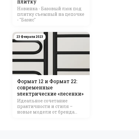
плитку
Новинка - Базовый люк под
плитку съемный на цепочке
- "Базис"
23 Февраля 2023
Формат 12 и Формат 22:
современные
электрические «лесенки»
Идеальное сочетание
практичности и стиля –
новые модели от бренда
Стилье