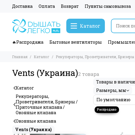
Доставка
Оплата
Возврат
Пункты самовывоза
Каталог
🔥Распродажа
Бытовые вентиляторы
Промышлен
Главная
Каталог
Рекуператоры, Проветриватели, Бризеры
Vents (Украина)
Товары в налич
Каталог
Размеры, мм
Рекуператоры,
Проветриватели, Бризеры /
Приточные клапана /
Оконные клапана
Оконные клапана
Vents (Украина)