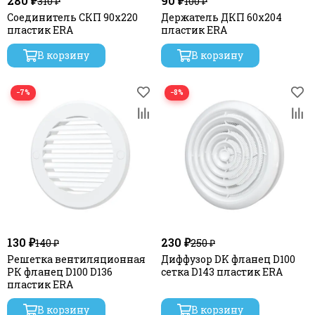
280 ₽
90 ₽
310 ₽
100 ₽
Соединитель СКП 90х220
Держатель ДКП 60х204
пластик ERA
пластик ERA
В корзину
В корзину
−7%
−8%
130 ₽
230 ₽
140 ₽
250 ₽
Решетка вентиляционная
Диффузор DK фланец D100
РК фланец D100 D136
сетка D143 пластик ERA
пластик ERA
В корзину
В корзину