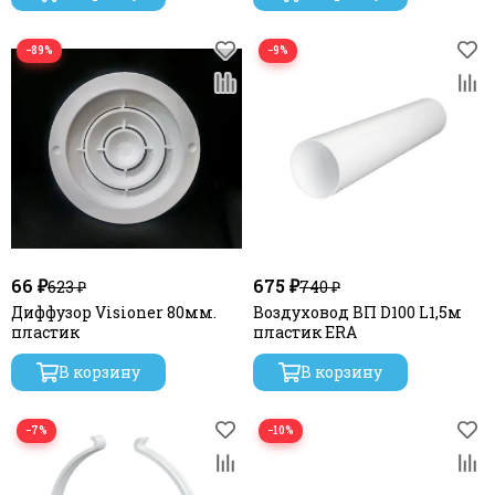
−89%
−9%
66 ₽
675 ₽
623 ₽
740 ₽
Диффузор Visioner 80мм.
Воздуховод ВП D100 L1,5м
пластик
пластик ERA
В корзину
В корзину
−7%
−10%