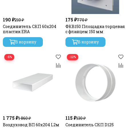
190 ₽
175 ₽
210 ₽
770 ₽
Соединитель СКП 60х204
ФКВ150 Площадка торцевая
пластик ERA
с фланцем 150 мм
В корзину
В корзину
−5%
−12%
1 775 ₽
115 ₽
1 860 ₽
130 ₽
Воздуховод ВП 60х204 L2м
Соединитель СКП D125