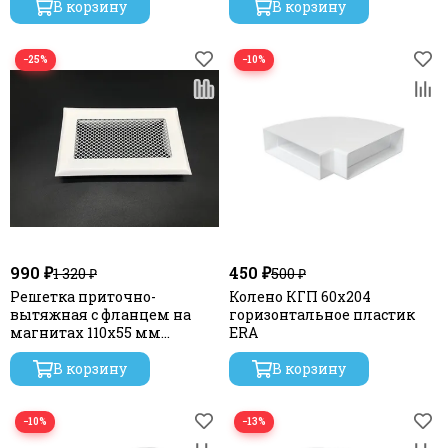
В корзину
В корзину
−25%
−10%
990 ₽
450 ₽
1 320 ₽
500 ₽
Решетка приточно-
Колено КГП 60х204
вытяжная с фланцем на
горизонтальное пластик
магнитах 110х55 мм
ERA
стальная
В корзину
В корзину
−10%
−13%