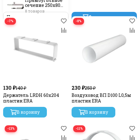
Прямоугольное
сечение 250х80
из
8 товаров
оцинкованной
Фильтр товаров
стали DEC
−7%
−8%
QuadroDEC
130 ₽
230 ₽
140 ₽
250 ₽
Держатель LRDH 60х204
Воздуховод ВП D100 L0,5м
пластик ERA
пластик ERA
В корзину
В корзину
−13%
−11%