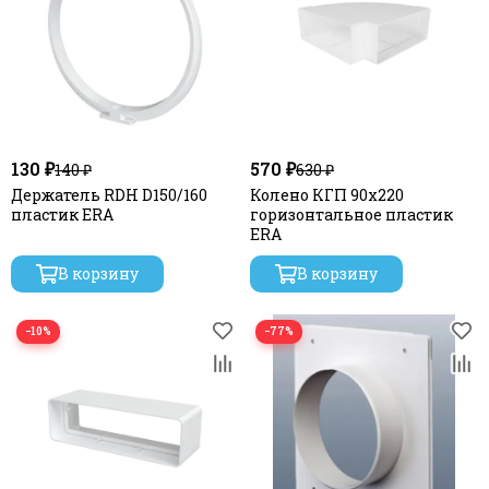
130 ₽
570 ₽
140 ₽
630 ₽
Держатель RDH D150/160
Колено КГП 90х220
пластик ERA
горизонтальное пластик
ERA
В корзину
В корзину
−10%
−77%