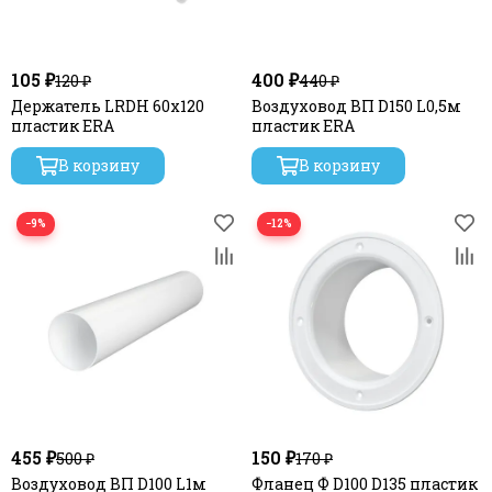
105 ₽
400 ₽
120 ₽
440 ₽
Держатель LRDH 60х120
Воздуховод ВП D150 L0,5м
пластик ERA
пластик ERA
В корзину
В корзину
−9%
−12%
455 ₽
150 ₽
500 ₽
170 ₽
Воздуховод ВП D100 L1м
Фланец Ф D100 D135 пластик