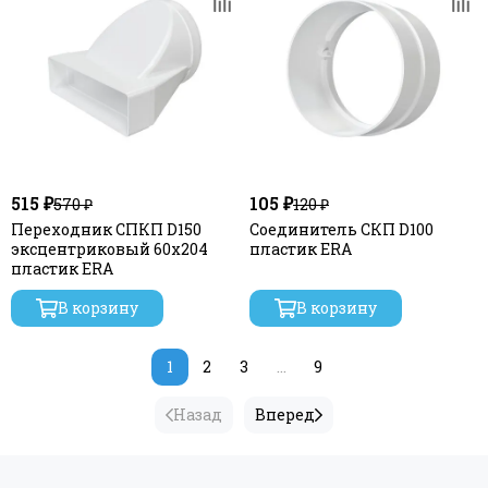
515 ₽
105 ₽
570 ₽
120 ₽
Переходник СПКП D150
Соединитель СКП D100
эксцентриковый 60х204
пластик ERA
пластик ERA
В корзину
В корзину
1
2
3
...
9
Назад
Вперед