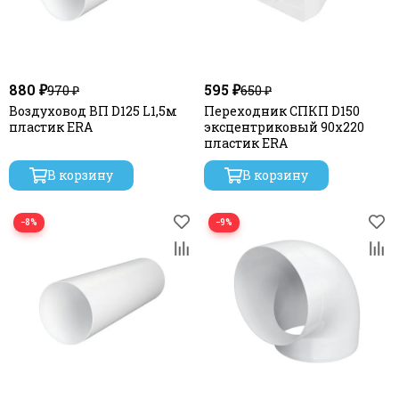
880 ₽
595 ₽
970 ₽
650 ₽
Воздуховод ВП D125 L1,5м
Переходник СПКП D150
пластик ERA
эксцентриковый 90х220
пластик ERA
В корзину
В корзину
−8%
−9%