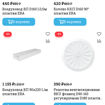
440 ₽
420 ₽
480 ₽
460 ₽
Воздуховод ВП D160 L0,5м
Колено ККП D160 90°
пластик ERA
пластик ERA
В корзину
В корзину
−5%
−9%
1 155 ₽
390 ₽
1 210 ₽
430 ₽
Воздуховод ВП 90х220 L1м
Решетка вентиляционная
пластик ERA
RKU фланец D90-160
регулируемая D180 пластик
ERA