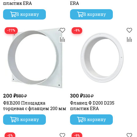
пластик ERA
ERA
В корзину
В корзину
−77%
−9%
200 ₽
300 ₽
880 ₽
330 ₽
ФКВ200 Площадка
Фланец Ф D200 D235
торцевая с фланцем 200 мм
пластик ERA
В корзину
В корзину
−5%
−9%