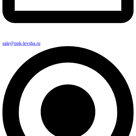
sale@ppk-levsha.ru