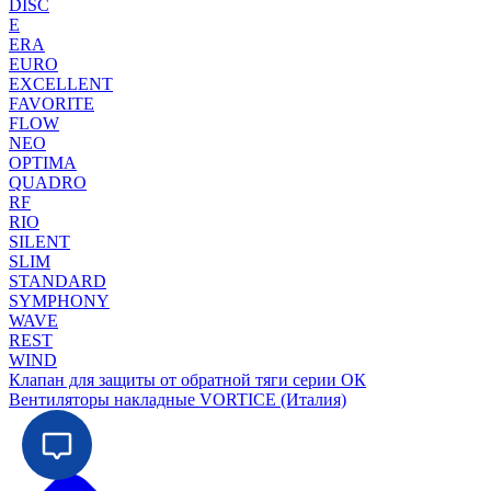
DISC
E
ERA
EURO
EXCELLENT
FAVORITE
FLOW
NEO
OPTIMA
QUADRO
RF
RIO
SILENT
SLIM
STANDARD
SYMPHONY
WAVE
REST
WIND
Клапан для защиты от обратной тяги серии ОК
Вентиляторы накладные VORTICE (Италия)