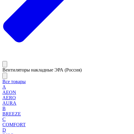
Вентиляторы накладные ЭРА (Россия)
Все товары
A
AEON
AERO
AURA
B
BREEZE
C
COMFORT
D