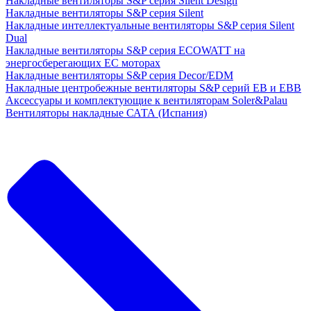
Накладные вентиляторы S&P серия Silent Design
Накладные вентиляторы S&P серия Silent
Накладные интеллектуальные вентиляторы S&P серия Silent
Dual
Накладные вентиляторы S&P серия ECOWATT на
энергосберегающих ЕС моторах
Накладные вентиляторы S&P серия Decor/EDM
Накладные центробежные вентиляторы S&P серий EB и EBB
Аксессуары и комплектующие к вентиляторам Soler&Palau
Вентиляторы накладные САТА (Испания)