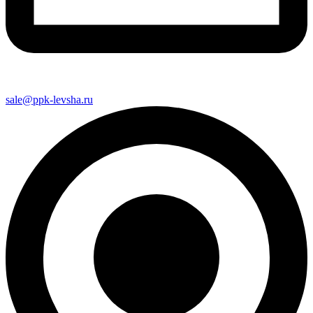
sale@ppk-levsha.ru