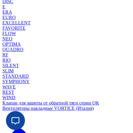
DISC
E
ERA
EURO
EXCELLENT
FAVORITE
FLOW
NEO
OPTIMA
QUADRO
RF
RIO
SILENT
SLIM
STANDARD
SYMPHONY
WAVE
REST
WIND
Клапан для защиты от обратной тяги серии ОК
Вентиляторы накладные VORTICE (Италия)