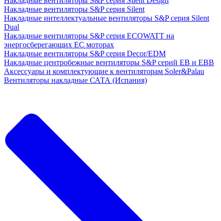
Накладные вентиляторы S&P серия Silent Design
Накладные вентиляторы S&P серия Silent
Накладные интеллектуальные вентиляторы S&P серия Silent
Dual
Накладные вентиляторы S&P серия ECOWATT на
энергосберегающих ЕС моторах
Накладные вентиляторы S&P серия Decor/EDM
Накладные центробежные вентиляторы S&P серий EB и EBB
Аксессуары и комплектующие к вентиляторам Soler&Palau
Вентиляторы накладные САТА (Испания)