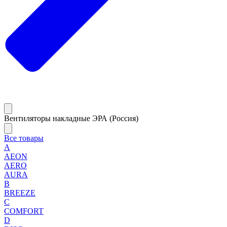
Вентиляторы накладные ЭРА (Россия)
Все товары
A
AEON
AERO
AURA
B
BREEZE
C
COMFORT
D