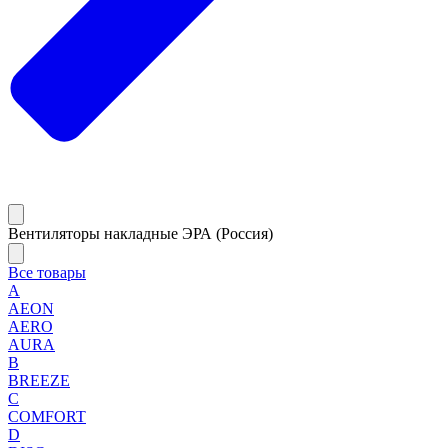
Вентиляторы накладные ЭРА (Россия)
Все товары
A
AEON
AERO
AURA
B
BREEZE
C
COMFORT
D