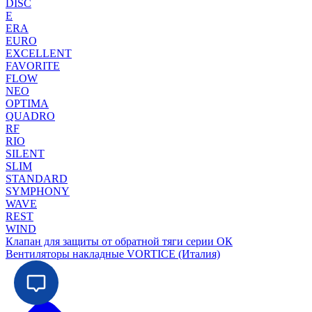
DISC
E
ERA
EURO
EXCELLENT
FAVORITE
FLOW
NEO
OPTIMA
QUADRO
RF
RIO
SILENT
SLIM
STANDARD
SYMPHONY
WAVE
REST
WIND
Клапан для защиты от обратной тяги серии ОК
Вентиляторы накладные VORTICE (Италия)