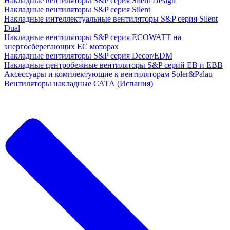
Накладные вентиляторы S&P серия Silent Design
Накладные вентиляторы S&P серия Silent
Накладные интеллектуальные вентиляторы S&P серия Silent
Dual
Накладные вентиляторы S&P серия ECOWATT на
энергосберегающих ЕС моторах
Накладные вентиляторы S&P серия Decor/EDM
Накладные центробежные вентиляторы S&P серий EB и EBB
Аксессуары и комплектующие к вентиляторам Soler&Palau
Вентиляторы накладные САТА (Испания)