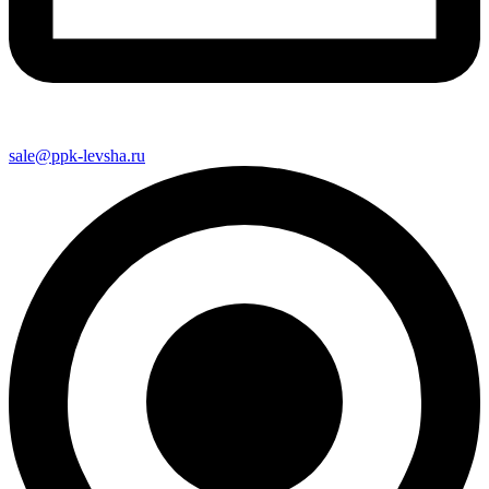
sale@ppk-levsha.ru