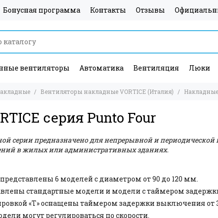
Бонусная программа
Контакты
Отзывы
Официальн
ные вентиляторы
Автоматика
Вентиляция
Люки
накладные
Вентиляторы накладные VORTICE (Италия)
Накладные 
TICE серия Punto Four
ой серии предназначено для непрерывной и периодической 
ний в жилых или административных зданиях.
 представлены 6 моделей с диаметром от 90 до 120 мм.
авлены стандартные модели и модели с таймером задерж
ровкой «Т» оснащены таймером задержки выключения от 3 
дели могут регулироваться по скорости.