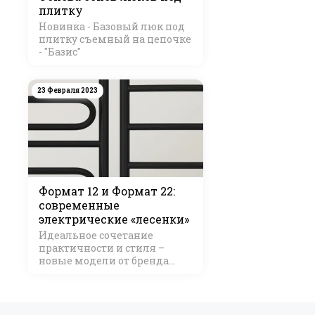
плитку
Новинка - Базовый люк под
плитку съемный на цепочке
- "Базис"
23 Февраля 2023
Формат 12 и Формат 22:
современные
электрические «лесенки»
Идеальное сочетание
практичности и стиля –
новые модели от бренда
Стилье