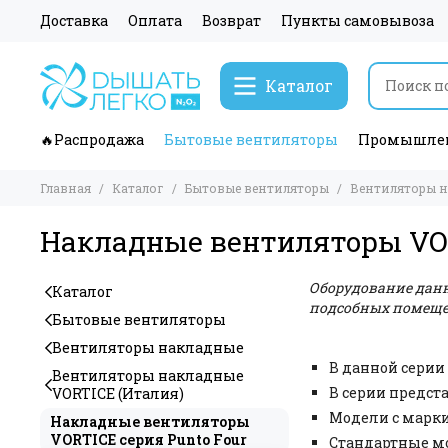
Доставка
Оплата
Возврат
Пункты самовывоза
Каталог
🔥Распродажа
Бытовые вентиляторы
Промышлен
Главная
Каталог
Бытовые вентиляторы
Вентиляторы 
Накладные вентиляторы VOR
Оборудование данн
Каталог
подсобных помеще
Бытовые вентиляторы
Вентиляторы накладные
В данной серии
Вентиляторы накладные
В серии предст
VORTICE (Италия)
Модели с марки
Накладные вентиляторы
VORTICE серия Punto Four
Стандартные мо