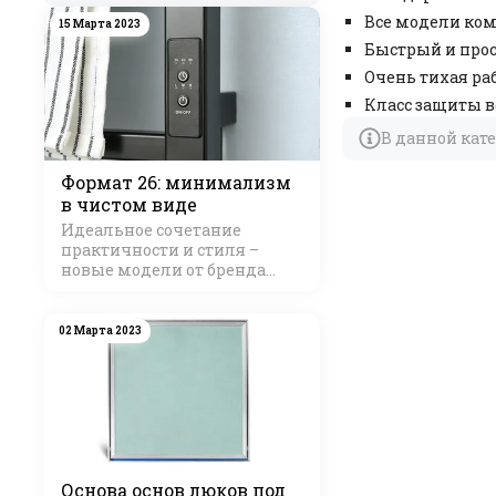
Все модели ко
15 Марта 2023
Быстрый и про
Очень тихая ра
Класс защиты в
В данной кат
Формат 26: минимализм
в чистом виде
Идеальное сочетание
практичности и стиля –
новые модели от бренда
Стилье
02 Марта 2023
Основа основ люков под