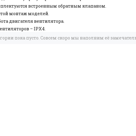
мплектуются встроенным обратным клапаном.
стой монтаж моделей.
бота двигателя вентилятора.
ентиляторов – IPX4.
егории пока пусто. Совсем скоро мы наполним её замечате