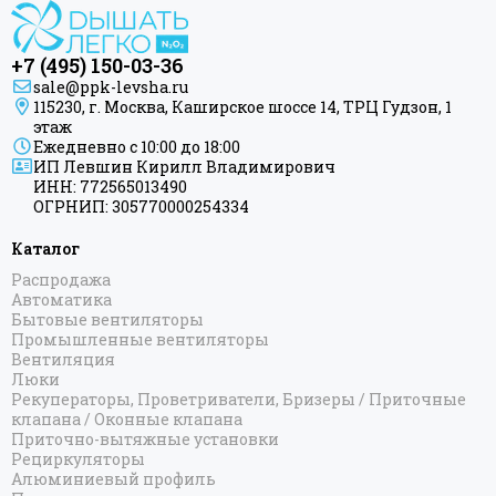
Версия-КБ
Версия-КН
Версия-Н1
+7 (495) 150-03-36
Версия-Н2
sale@ppk-levsha.ru
115230, г. Москва, Каширское шоссе 14, ТРЦ Гудзон, 1
Дуэт
этаж
Минор 0600
Ежедневно с 10:00 до 18:00
Минор 0601
ИП Левшин Кирилл Владимирович
ИНН: 772565013490
Минор 0602
ОГРНИП: 305770000254334
Тандем
Универсал-50
Каталог
Универсал-51
Распродажа
Универсал-53
Автоматика
Бытовые вентиляторы
Универсал-54
Промышленные вентиляторы
Универсал-56
Вентиляция
Универсал-58
Люки
Рекуператоры, Проветриватели, Бризеры / Приточные
Вердикт PRO
клапана / Оконные клапана
Кантата PRO
Приточно-вытяжные установки
Нюанс PRO
Рециркуляторы
Алюминиевый профиль
Сатерленд PRO