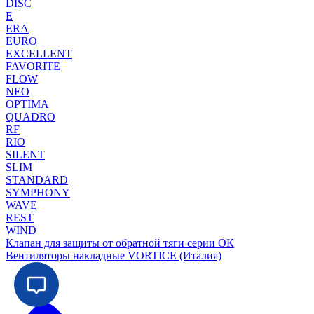
DISC
E
ERA
EURO
EXCELLENT
FAVORITE
FLOW
NEO
OPTIMA
QUADRO
RF
RIO
SILENT
SLIM
STANDARD
SYMPHONY
WAVE
REST
WIND
Клапан для защиты от обратной тяги серии ОК
Вентиляторы накладные VORTICE (Италия)