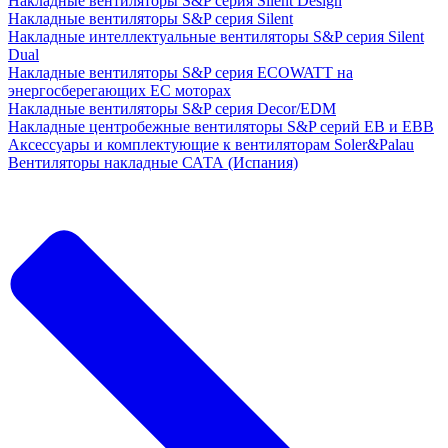
Накладные вентиляторы S&P серия Silent Design
Накладные вентиляторы S&P серия Silent
Накладные интеллектуальные вентиляторы S&P серия Silent
Dual
Накладные вентиляторы S&P серия ECOWATT на
энергосберегающих ЕС моторах
Накладные вентиляторы S&P серия Decor/EDM
Накладные центробежные вентиляторы S&P серий EB и EBB
Аксессуары и комплектующие к вентиляторам Soler&Palau
Вентиляторы накладные САТА (Испания)