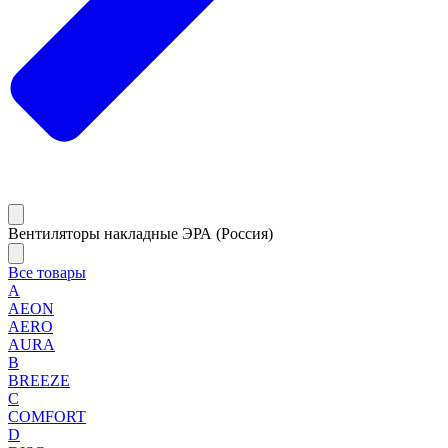
Вентиляторы накладные ЭРА (Россия)
Все товары
A
AEON
AERO
AURA
B
BREEZE
C
COMFORT
D