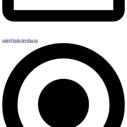
sale@ppk-levsha.ru