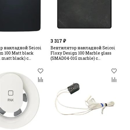
3 317 ₽
р накладной Seicoi
Вентилятор накладной Seicoi
gn 100 Matt black
Floxy Design 100 Marble glass
 matt black) с
(SMAD04-01G marble) с
ной панелью
укороченной панелью