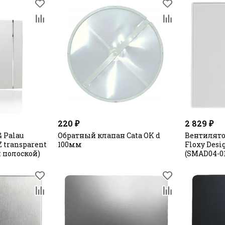
220 ₽
2 829 ₽
& Palau
Обратный клапан Cata OK d
Вентилято
Z transparent
100мм
Floxy Desi
й полоской)
(SMAD04-0
панелью