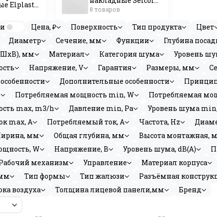
накладные Seicoi
е Elplast
(Китай)
8 товаров
)
ии
Цена, ₽
Поверхность
Тип продукта
Цвет
Диаметр
Сечение, мм
Функции
Глубина посад
(ШхВ), мм
Материал
Категория шума
Уровень шу
ость
Напряжение, V
Гарантия
Размеры, мм
С
особенности
Дополнительные особенности
Принцип
и
Потребляемая мощность min, W
Потребляемая мощ
сть max, m3/h
Давление min, Pa
Уровень шума min,
к max, A
Потребляемый ток, A
Частота, Hz
Диаме
ирина, мм
Общая глубина, мм
Высота монтажная, 
ощность, W
Напряжение, В
Уровень шума, dB(A)
П
Рабочий механизм
Управление
Материал корпуса
,мм
Тип формы
Тип жалюзи
Разъёмная конструк
ока воздуха
Толщина лицевой панели,мм
Бренд