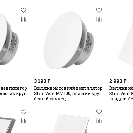
3 190 ₽
2 990 ₽
 вентилятор
Вытяжной тонкий вентилятор
Вытяжной
пластик круг
SlimVent МV 100, пластик круг
SlimVent М
белый глянец
квадрат б