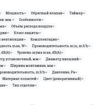
Мощность
Обратный клапан
Таймер
ки: мм.
Особенности
ма
Объём расхода воздуха
ерия
Класс защиты
 вентиляции
Комплектация
ность max, W
Производительность min, m3/h
 dB(A)
Уровень шума max, dB(A)
тр установочный, мм
Диаметр внешний
мм
Ширина монтажная, мм
роизводительность, m3/h
Давление, Pa
Материал лопастей
Цвет (декоративный)
ция
Тип отделки