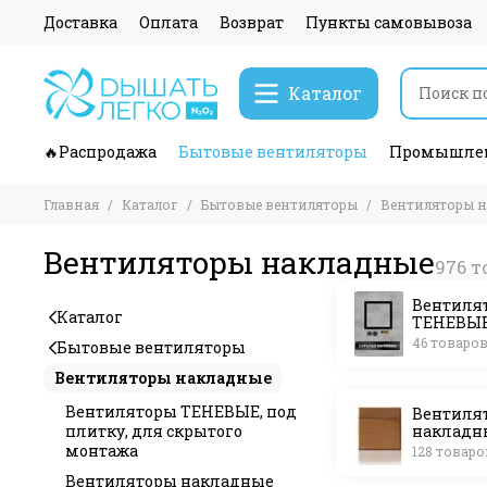
Доставка
Оплата
Возврат
Пункты самовывоза
Каталог
🔥Распродажа
Бытовые вентиляторы
Промышлен
Главная
Каталог
Бытовые вентиляторы
Вентиляторы 
Вентиляторы накладные
Вентиля
Каталог
ТЕНЕВЫЕ
плитку, 
46 товаро
Бытовые вентиляторы
скрытог
Вентиляторы накладные
Вентиляторы ТЕНЕВЫЕ, под
Вентиля
плитку, для скрытого
накладн
JSC (Бол
монтажа
128 товаро
Вентиляторы накладные