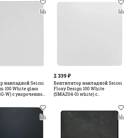
2 339 ₽
р накладной Seicoi
Вентилятор накладной Seicoi
gn 100 White glass
Floxy Design 100 White
1G-W) с укороченной
(SMAZ04-01 white) с
укороченной панелью