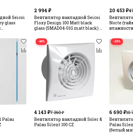
2 994 ₽
20 453 ₽
47
дной Seicoi
Вентилятор накладной Seicoi
Вентилято
ey glass
Floxy Design 100 Matt black
Norte (тай
с
glass (SMAD04-01G matt black) с
влажности
елью
укороченной панелью
программи
управлени
−44%
−38%
4 143 ₽
6 690 ₽
7 360 ₽
10 
& Palau
Вентилятор накладной Soler &
Вентилято
Z
Palau Silent 100 CZ
Palau Sile
(белый ма