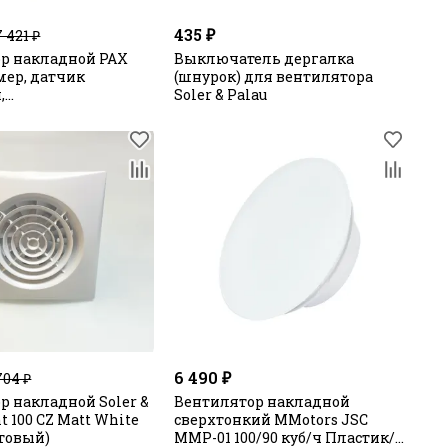
435 ₽
 421 ₽
р накладной PAX
Выключатель дергалка
мер, датчик
(шнурок) для вентилятора
,
Soler & Palau
руемый, Bluetooth
е)
6 490 ₽
704 ₽
р накладной Soler &
Вентилятор накладной
nt 100 CZ Matt White
сверхтонкий MMotors JSC
товый)
MMP-01 100/90 куб/ч Пластик/