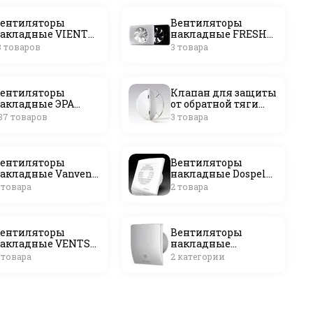
ентиляторы
Вентиляторы
акладные VIENTO
накладные FRESH
Россия)
(Швеция)
8 товаров
3 товара
ентиляторы
Клапан для защиты
акладные ЭРА
от обратной тяги
Россия)
серии ОК
37 товаров
3 товара
ентиляторы
Вентиляторы
акладные Vanvent
накладные Dospel
Россия)
(Польша)
 товара
2 товара
ентиляторы
Вентиляторы
акладные VENTS
накладные
Украина)
Electrolux
 товара
2 категории