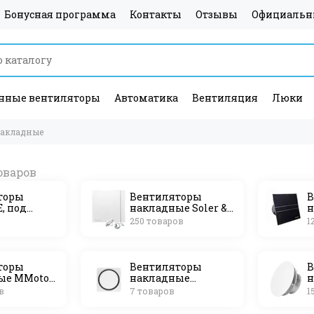
Бонусная программа
Контакты
Отзывы
Официальн
ные вентиляторы
Автоматика
Вентиляция
Люки
накладные
торы
Вентиляторы
В
, под
накладные Soler &
н
для
Palau (Испания)*
(
в
250 товаров
1
о монтажа
торы
Вентиляторы
В
ые MMotors
накладные
н
гария)
TECHNOVA (Россия)
S
в
7 товаров
1