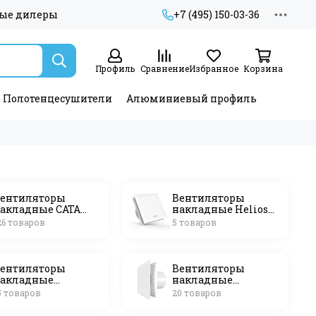
ые дилеры
+7 (495) 150-03-36
Профиль
Сравнение
Избранное
Корзина
Полотенцесушители
Алюминиевый профиль
ентиляторы
Вентиляторы
акладные САТА
накладные Helios
Испания)
(Германия)
26 товаров
5 товаров
ентиляторы
Вентиляторы
акладные
накладные
limVent (Россия)
ZERNBERG (Россия)
5 товаров
20 товаров