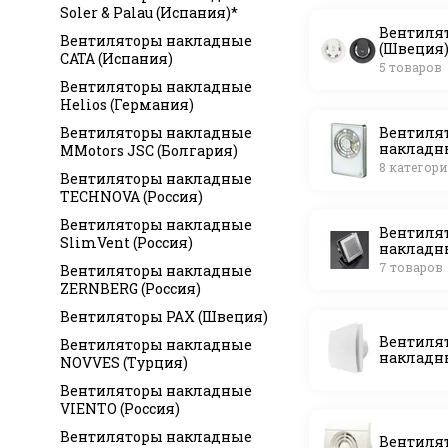
Soler & Palau (Испания)*
Вентиля
Вентиляторы накладные
(Швеция
САТА (Испания)
5 товаров
Вентиляторы накладные
Helios (Германия)
Вентиляторы накладные
Вентиля
накладны
MMotors JSC (Болгария)
(Германи
8 категор
Вентиляторы накладные
TECHNOVA (Россия)
Вентиляторы накладные
Вентиля
SlimVent (Россия)
накладн
(Италия)
7 товаров
Вентиляторы накладные
ZERNBERG (Россия)
Вентиляторы PAX (Швеция)
Вентиля
Вентиляторы накладные
накладн
NOVVES (Турция)
SystemAi
Вентиляторы накладные
VIENTO (Россия)
Вентиляторы накладные
Вентиля