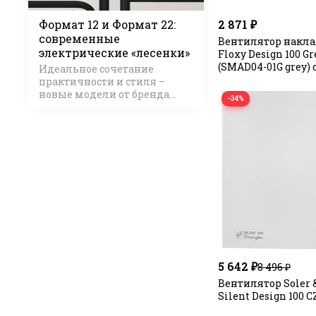
Формат 12 и Формат 22:
2 871 ₽
современные
Вентилятор накла
электрические «лесенки»
Floxy Design 100 Gr
(SMAD04-01G grey) 
Идеальное сочетание
укороченной пан
практичности и стиля –
новые модели от бренда
−34%
Стилье
5 642 ₽
8 496 ₽
Вентилятор Soler 
Silent Design 100 C