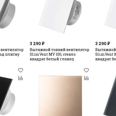
3 290 ₽
3 290 ₽
 вентилятор
Вытяжной тонкий вентилятор
Вытяжной
под плитку
SlimVent МV 100, стекло
SlimVent М
квадрат белый глянец
квадрат б