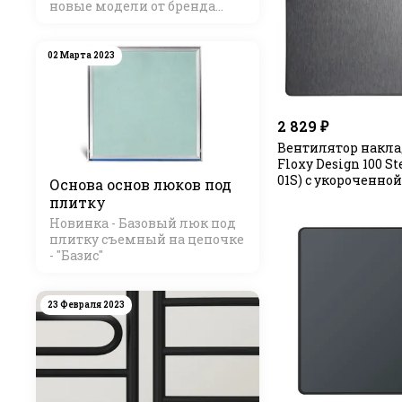
новые модели от бренда
Стилье
02 Марта 2023
2 829 ₽
Вентилятор накла
Floxy Design 100 S
01S) с укороченно
Основа основ люков под
плитку
Новинка - Базовый люк под
плитку съемный на цепочке
- "Базис"
23 Февраля 2023