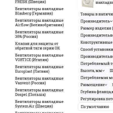
FRESH (Швеция)
накладны
(Польша
Вентиляторы накладные
Blauberg (Германия)
Товары в налич
Вентиляторы накладные
Производитель
Airflow (Великобритания)
Размер изделия 
Вентиляторы накладные
Производительн
ЭРА (Россия)
Конструктивные 
Клапан для защиты от
обратной тяги серии ОК
Способ установк
Вентиляторы накладные
Производительно
VORTICE (Италия)
Потребляемый то
Вентиляторы накладные
Высота, мм
Ш
Europlast (Латвия)
Потребляемая м
Вентиляторы накладные
Vanvent (Россия)
Размещение
Вентиляторы накладные
Глубина фланца
Dospel (Польша)
Регулировка пот
Вентиляторы накладные
SystemAir (Швеция)