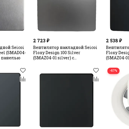
2 723 ₽
2 538 ₽
дной Seicoi
Вентилятор накладной Seicoi
Вентилято
teel (SMAD04-
Floxy Design 100 Silver
Floxy Desi
й панелью
(SMAZ04-01 silver) с
(SMAZ04-01
укороченной панелью
укорочен
−57%