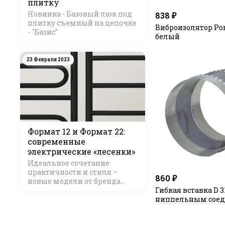
плитку
Новинка - Базовый люк под
838 ₽
плитку съемный на цепочке
Виброизолятор Ро
- "Базис"
белый
23 Февраля 2023
Формат 12 и Формат 22:
современные
электрические «лесенки»
Идеальное сочетание
практичности и стиля –
860 ₽
новые модели от бренда
Стилье
Гибкая вставка D 31
ниппельным соед