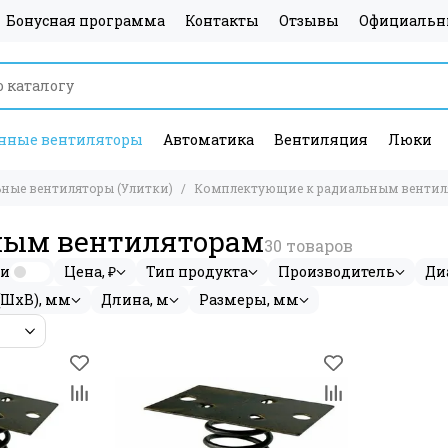
Бонусная программа
Контакты
Отзывы
Официальн
ные вентиляторы
Автоматика
Вентиляция
Люки
ные вентиляторы (Улитки)
Комплектующие к радиальным вентил
ным вентиляторам
ии
Цена, ₽
Тип продукта
Производитель
Ди
(ШхВ), мм
Длина, м
Размеры, мм