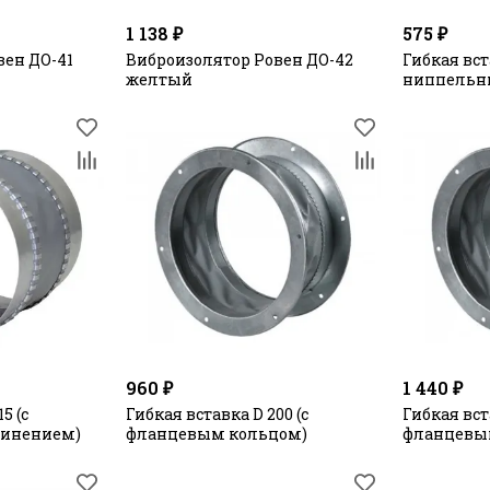
1 138 ₽
575 ₽
вен ДО-41
Виброизолятор Ровен ДО-42
Гибкая вст
желтый
ниппельн
960 ₽
1 440 ₽
5 (с
Гибкая вставка D 200 (с
Гибкая вст
инением)
фланцевым кольцом)
фланцевы