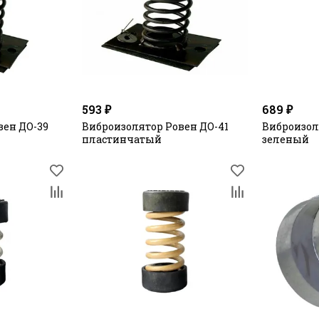
593 ₽
689 ₽
вен ДО-39
Виброизолятор Ровен ДО-41
Виброизол
пластинчатый
зеленый