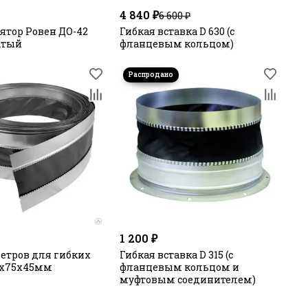
4 840 ₽
6 600 ₽
ятор Ровен ДО-42
Гибкая вставка D 630 (с
атый
фланцевым кольцом)
1 200 ₽
метров для гибких
Гибкая вставка D 315 (с
5х75х45мм
фланцевым кольцом и
муфтовым соединителем)