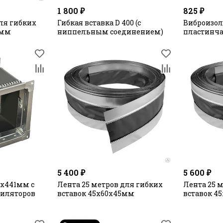
1 800 ₽
825 ₽
ля гибких
Гибкая вставка D 400 (с
Виброизол
0мм
ниппельным соединением)
пластинч
5 400 ₽
5 600 ₽
1х441мм с
Лента 25 метров для гибких
Лента 25 
тиляторов
вставок 45х60х45мм
вставок 4