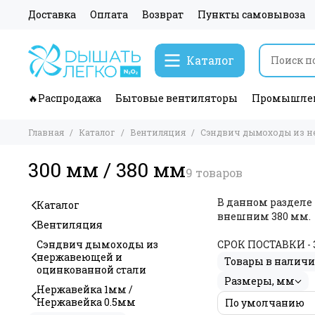
Доставка
Оплата
Возврат
Пункты самовывоза
Каталог
🔥Распродажа
Бытовые вентиляторы
Промышлен
Главная
Каталог
Вентиляция
Сэндвич дымоходы из н
300 мм / 380 мм
В данном разделе
Каталог
внешним 380 мм.
Вентиляция
Сэндвич дымоходы из
СРОК ПОСТАВКИ - 3
нержавеющей и
Товары в налич
оцинкованной стали
Размеры, мм
Нержавейка 1мм /
Нержавейка 0.5мм