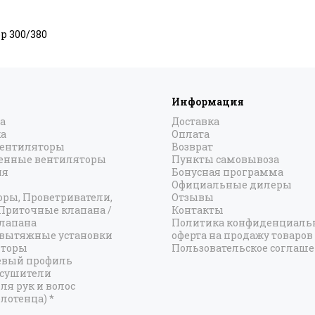
р 300/380
Информация
а
Доставка
а
Оплата
вентиляторы
Возврат
нные вентиляторы
Пункты самовывоза
ия
Бонусная программа
Официальные дилеры
оры, Проветриватели,
Отзывы
 Приточные клапана /
Контакты
лапана
Политика конфиденциальн
вытяжные установки
оферта на продажу товаров
яторы
Пользовательское соглаш
вый профиль
есушители
ля рук и волос
лотенца) *