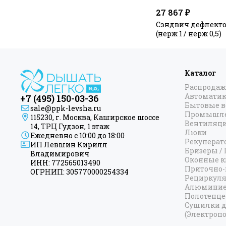
27 867 ₽
Сэндвич дефлекто
(нерж 1 / нерж 0,5)
Каталог
Распродаж
Автоматик
+7 (495) 150-03-36
Бытовые 
sale@ppk-levsha.ru
Промышле
115230, г. Москва, Каширское шоссе
Вентиляц
14, ТРЦ Гудзон, 1 этаж
Люки
Ежедневно с 10:00 до 18:00
Рекуперат
ИП Левшин Кирилл
Бризеры /
Владимирович
Оконные к
ИНН: 772565013490
Приточно-
ОГРНИП: 305770000254334
Рециркул
Алюминие
Полотенц
Сушилки д
(Электропо