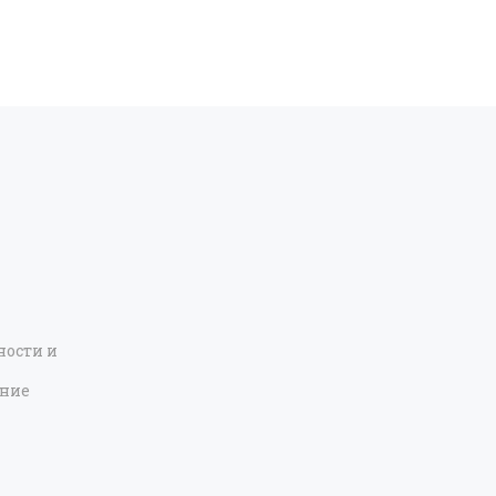
ости и
ение