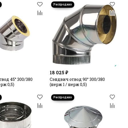
18 025 ₽
вод 45° 300/380
Сэндвич отвод 90° 300/380
ерж 0,5)
(нерж 1 / нерж 0,5)