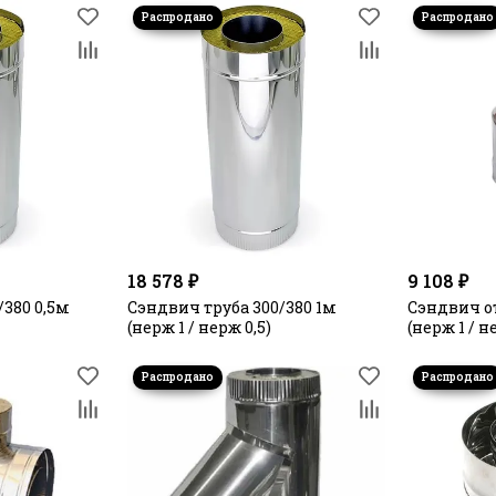
18 578 ₽
9 108 ₽
/380 0,5м
Сэндвич труба 300/380 1м
Сэндвич от
(нерж 1 / нерж 0,5)
(нерж 1 / н