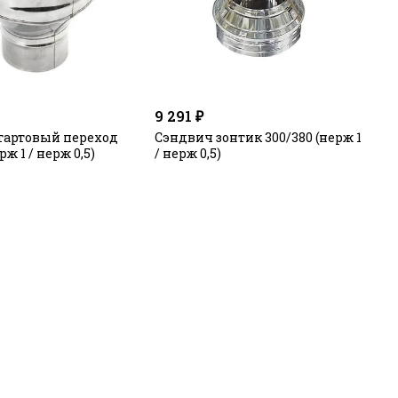
9 291 ₽
тартовый переход
Сэндвич зонтик 300/380 (нерж 1
рж 1 / нерж 0,5)
/ нерж 0,5)