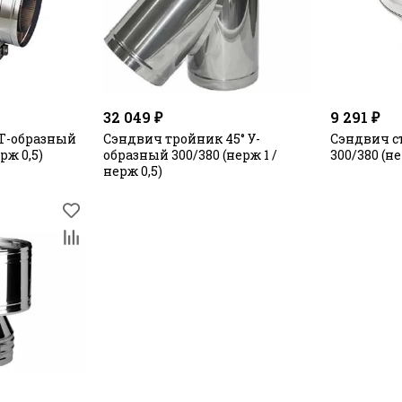
32 049 ₽
9 291 ₽
Т-образный
Сэндвич тройник 45° У-
Сэндвич с
 нерж 0,5)
образный 300/380 (нерж 1 /
300/380 (не
нерж 0,5)