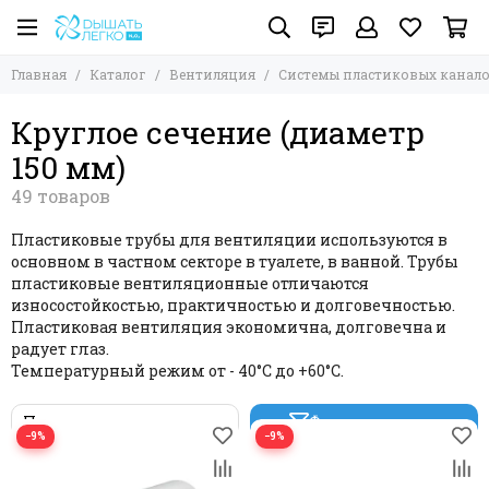
Вентиляция
Системы пластиковых каналов
Главная
Каталог
Вентиляция
Системы пластиковых канал
Все товары
Все товары
Системы пластиковых каналов
Круглое сечение (диаметр 100 мм)
Круглое сечение (диаметр
Круглое сечение (диаметр 125 мм)
Системы оцинкованных каналов
150 мм)
Круглое сечение (диаметр 150 мм)
Воздуховоды гибкие
Круглое сечение (диаметр 160 мм)
Диффузоры / Анемостаты / Колпаки
Системы гибких вент каналов PROVENT / FLEXAG /
Круглое сечение (диаметр 200 мм)
AirDS / ZERNBERG
Пластиковые трубы для вентиляции используются в
Круглое сечение (диаметр 250 мм)
Элементы вент систем
основном в частном секторе в туалете, в ванной. Трубы
Прямоугольное сечение 110х55
Сэндвич дымоходы из нержавеющей и
пластиковые вентиляционные отличаются
Прямоугольное сечение 120х60
оцинкованной стали
износостойкостью, практичностью и долговечностью.
Прямоугольное сечение 150х75
Решетки / Экраны
Пластиковая вентиляция экономична, долговечна и
радует глаз.
Прямоугольное сечение 204х60
Системы естественной вентиляции GERVENT
Температурный режим от - 40°С до +60°С.
Прямоугольное сечение 220х55
Прямоугольное сечение 220х90
Фильтр товаров
Прямоугольное сечение 250х80 из оцинкованной
−9%
−9%
стали DEC QuadroDEC