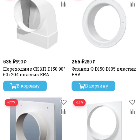
535 ₽
255 ₽
590 ₽
280 ₽
Переходник СККП D150 90°
Фланец Ф D150 D195 пластик
60х204 пластик ERA
ERA
В корзину
В корзину
−77%
−10%