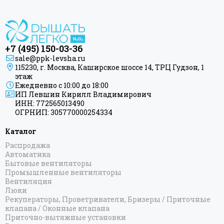
+7 (495) 150-03-36
sale@ppk-levsha.ru
115230, г. Москва, Каширское шоссе 14, ТРЦ Гудзон, 1
этаж
Ежедневно с 10:00 до 18:00
ИП Левшин Кирилл Владимирович
ИНН: 772565013490
ОГРНИП: 305770000254334
Каталог
Распродажа
Автоматика
Бытовые вентиляторы
Промышленные вентиляторы
Вентиляция
Люки
Рекуператоры, Проветриватели, Бризеры / Приточные
клапана / Оконные клапана
Приточно-вытяжные установки