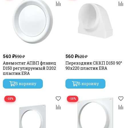
540 ₽
560 ₽
590 ₽
620 ₽
Анемостат АПВП фланец
Переходник СККП D150 90°
D150 регулируемый D202
90х220 пластик ERA
пластик ERA
В корзину
В корзину
−10%
−10%