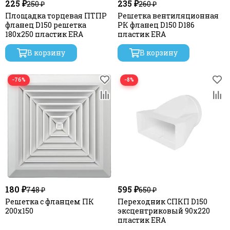
225 ₽
235 ₽
250 ₽
260 ₽
Площадка торцевая ПТПР
Решетка вентиляционная
фланец D150 решетка
РК фланец D150 D186
180х250 пластик ERA
пластик ERA
В корзину
В корзину
−76%
−8%
180 ₽
595 ₽
748 ₽
650 ₽
Решетка с фланцем ПК
Переходник СПКП D150
200х150
эксцентриковый 90х220
пластик ERA