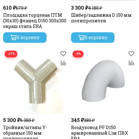
610 ₽
3 300 ₽
670 ₽
4 180 ₽
Площадка торцевая ПТМ
Шибер/задвижка D 150 мм
(30х30) фланец D150 300х300
полипропилен
окраш.сталь ERA
В корзину
В корзину
−17%
−9%
5 300 ₽
345 ₽
6 380 ₽
380 ₽
Тройник/штаны Y-
Воздуховод PF D150
образные 150 мм
армированный L1м ПВХ
полипропилен
ERA