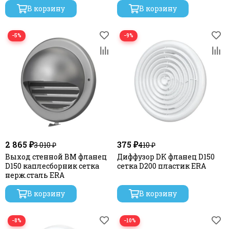
В корзину
В корзину
−5%
−9%
2 865 ₽
375 ₽
3 010 ₽
410 ₽
Выход стенной ВМ фланец
Диффузор DK фланец D150
D150 каплесборник сетка
сетка D200 пластик ERA
нерж.сталь ERA
В корзину
В корзину
−8%
−10%