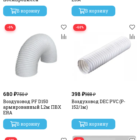
В корзину
В корзину
−9%
−60%
680 ₽
398 ₽
750 ₽
988 ₽
Воздуховод PF D150
Воздуховод DEC PVC (P-
армированный L2м ПВХ
152/1м)
ERA
В корзину
В корзину