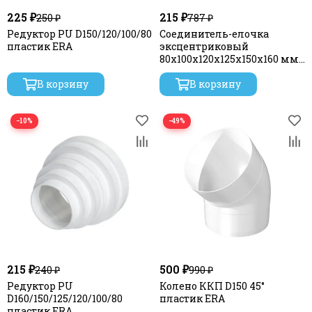
225 ₽
215 ₽
250 ₽
787 ₽
Редуктор PU D150/120/100/80
Соединитель-елочка
пластик ERA
эксцентриковый
80х100х120х125х150х160 мм
пластиковый
В корзину
В корзину
−10%
−49%
215 ₽
500 ₽
240 ₽
990 ₽
Редуктор PU
Колено ККП D150 45°
D160/150/125/120/100/80
пластик ERA
пластик ERA