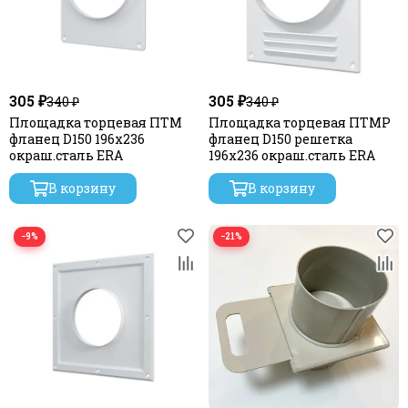
305 ₽
305 ₽
340 ₽
340 ₽
Площадка торцевая ПТМ
Площадка торцевая ПТМР
фланец D150 196х236
фланец D150 решетка
окраш.сталь ERA
196х236 окраш.сталь ERA
В корзину
В корзину
−9%
−21%