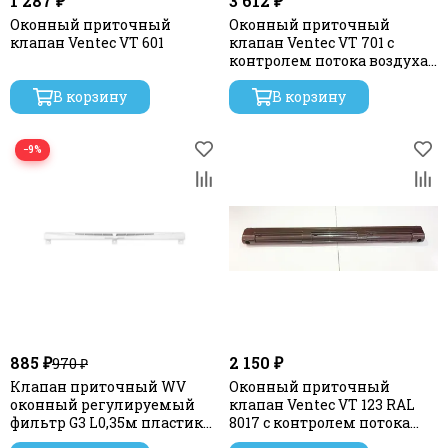
1 287 ₽
3 612 ₽
Оконный приточный
Оконный приточный
клапан Ventec VT 601
клапан Ventec VT 701 с
контролем потока воздуха
и акустической
В корзину
шумоизоляцией
В корзину
−9%
885 ₽
2 150 ₽
970 ₽
Клапан приточный WV
Оконный приточный
оконный регулируемый
клапан Ventec VT 123 RAL
фильтр G3 L0,35м пластик
8017 с контролем потока
белый ERA
воздуха