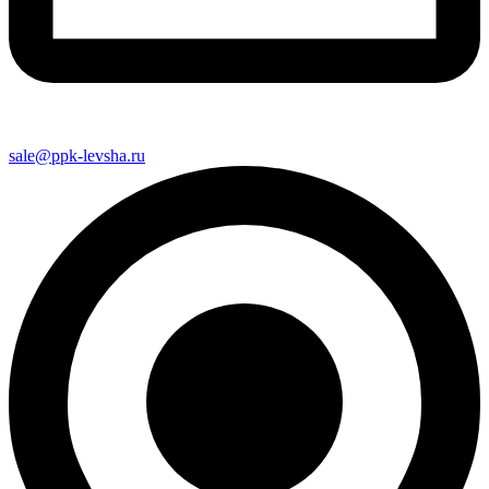
sale@ppk-levsha.ru