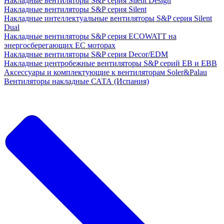
Накладные вентиляторы S&P серия Silent Design
Накладные вентиляторы S&P серия Silent
Накладные интеллектуальные вентиляторы S&P серия Silent
Dual
Накладные вентиляторы S&P серия ECOWATT на
энергосберегающих ЕС моторах
Накладные вентиляторы S&P серия Decor/EDM
Накладные центробежные вентиляторы S&P серий EB и EBB
Аксессуары и комплектующие к вентиляторам Soler&Palau
Вентиляторы накладные САТА (Испания)