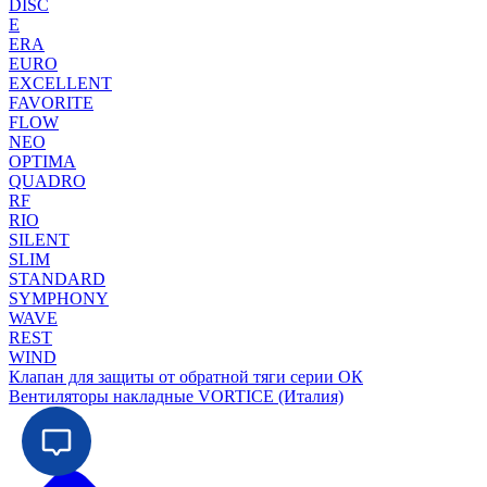
DISC
E
ERA
EURO
EXCELLENT
FAVORITE
FLOW
NEO
OPTIMA
QUADRO
RF
RIO
SILENT
SLIM
STANDARD
SYMPHONY
WAVE
REST
WIND
Клапан для защиты от обратной тяги серии ОК
Вентиляторы накладные VORTICE (Италия)