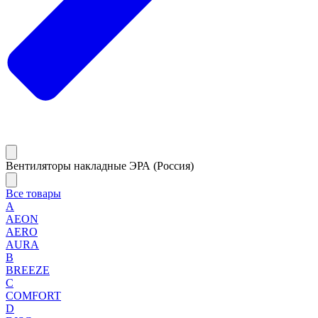
Вентиляторы накладные ЭРА (Россия)
Все товары
A
AEON
AERO
AURA
B
BREEZE
C
COMFORT
D