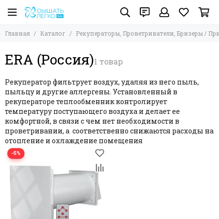
Рекуператоры, Проветриватели, Бризеры /
Рекуператоры, Проветриватели, Бризеры
Приточные клапана / Оконные клапана
Главная
Каталог
Рекуператоры, Проветриватели, Бризеры / П
Все товары
Все товары
Рекуператоры, Проветриватели, Бризеры
BSK (Турция)
ERA (Россия)
Aspira (Италия)
Приточные клапана, Оголовки
Airwoods (Китай)
Оконные клапана
Рекуператор фильтрует воздух, удаляя из него пыль,
Marley (Германия)
пыльцу и другие аллергены. Установленный в
Noizzless (Германия)
рекуператоре теплообменник контролирует
ERA (Россия)
температуру поступающего воздуха и делает ее
комфортной, в связи с чем нет необходимости в
Soler & Palau (Испания)
проветривании, а соответственно снижаются расходы на
VENTINI (Китай / Россия)
отопление и охлаждение помещения
MMotors (Болгария)
−5%
VAKIO (Россия)
TkV Company (Болгария / Россия)