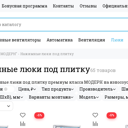
Бонусная программа
Контакты
Отзывы
Официальн
ные вентиляторы
Автоматика
Вентиляция
Люки
"МОДЕРН" - Нажимные люки под плитку
мные люки под плитку
ые люки под плитку премиум класса МОДЕРН на износоуст
ии
Цена, ₽
Тип продукта
Производитель
Ши
(ШхВ), мм
Варианты монтажа
Модель
Размеры, 
−5%
−5%