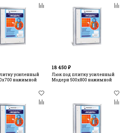
18 450 ₽
литку усиленный
Люк под плитку усиленный
00х700 нажимной
Модерн 500х800 нажимной