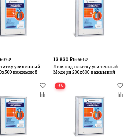
13 830 ₽
 507 ₽
15 561 ₽
литку усиленный
Люк под плитку усиленный
0х500 нажимной
Модерн 200х600 нажимной
−5%