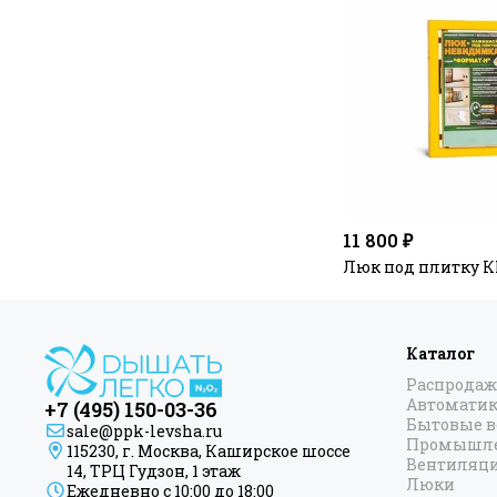
11 800 ₽
Люк под плитку К
Каталог
Распродаж
Автоматик
+7 (495) 150-03-36
Бытовые 
sale@ppk-levsha.ru
Промышле
115230, г. Москва, Каширское шоссе
Вентиляц
14, ТРЦ Гудзон, 1 этаж
Люки
Ежедневно с 10:00 до 18:00