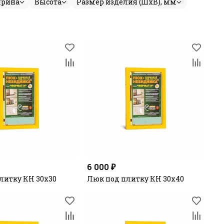
рина
Высота
Размер изделия (ШхВ), мм
6 000 ₽
литку КН 30х30
Люк под плитку КН 30х40