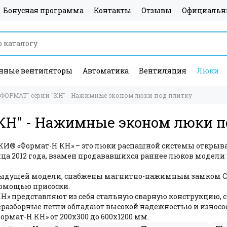
Бонусная программа
Контакты
Отзывы
Официальн
ные вентиляторы
Автоматика
Вентиляция
Люки
"ФОРМАТ" серии "КН" - Нажимные эконом люки под плитку
КН" - Нажимные эконом люки п
 «Формат-Н КН» – это люки распашной системы открыва
ца 2012 года, взамен продававшихся раннее люков модели “
едыдущей модели, снабжены магнитно-нажимным замком 
помощью присоски.
» представляют из себя стальную сварную конструкцию, с 
азборные петли обладают высокой надежностью и износо
рмат-Н КН» от 200х300 до 600х1200 мм.