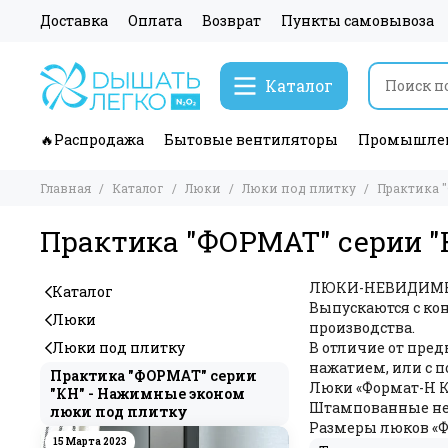
Доставка
Оплата
Возврат
Пункты самовывоза
Каталог
🔥Распродажа
Бытовые вентиляторы
Промышлен
Главная
Каталог
Люки
Люки под плитку
Практика 
Практика "ФОРМАТ" серии "
ЛЮКИ-НЕВИДИМКИ®
Каталог
Выпускаются с кон
Люки
производства.
Люки под плитку
В отличие от пр
нажатием, или с 
Практика "ФОРМАТ" серии
Люки «Формат-Н КН
"КН" - Нажимные эконом
Штампованные нер
люки под плитку
Размеры люков «Фо
15 Марта 2023