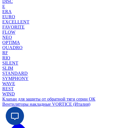
DISC
E
ERA
EURO
EXCELLENT
FAVORITE
FLOW
NEO
OPTIMA
QUADRO
RF
RIO
SILENT
SLIM
STANDARD
SYMPHONY
WAVE
REST
WIND
Клапан для защиты от обратной тяги серии ОК
Вентиляторы накладные VORTICE (Италия)