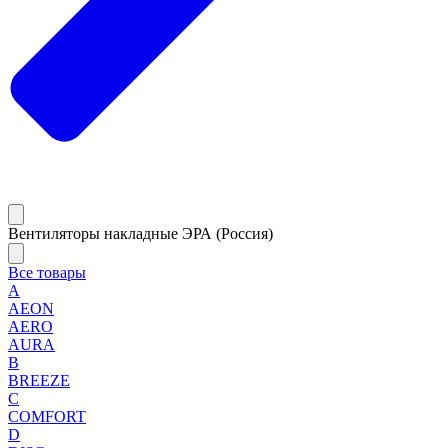
Вентиляторы накладные ЭРА (Россия)
Все товары
A
AEON
AERO
AURA
B
BREEZE
C
COMFORT
D