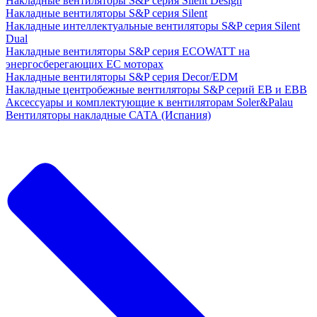
Накладные вентиляторы S&P серия Silent Design
Накладные вентиляторы S&P серия Silent
Накладные интеллектуальные вентиляторы S&P серия Silent
Dual
Накладные вентиляторы S&P серия ECOWATT на
энергосберегающих ЕС моторах
Накладные вентиляторы S&P серия Decor/EDM
Накладные центробежные вентиляторы S&P серий EB и EBB
Аксессуары и комплектующие к вентиляторам Soler&Palau
Вентиляторы накладные САТА (Испания)