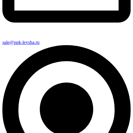
sale@ppk-levsha.ru