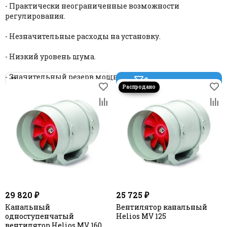
- Практически неограниченные возможности
"TYWENT" - Канальные круглые вентиляторы
регулирования.
"Dospel" - Канальные круглые вентиляторы
"ARIUS" - Канальные вентиляторы. Россия
- Незначительные расходы на установку.
"Завод Вентилятор" - Канальные круглые
вентиляторы
- Низкий уровень шума.
- Значительный резерв мощности.
Фильтр товаров
29 820 ₽
25 725 ₽
Канальный
Вентилятор канальный
одноступенчатый
Helios MV 125
вентилятор Helios MV 160