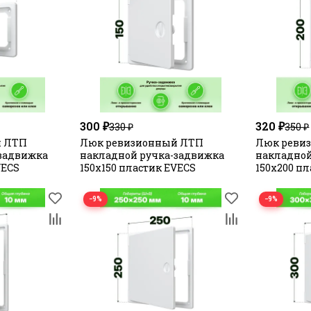
300 ₽
320 ₽
330 ₽
350 ₽
й ЛТП
Люк ревизионный ЛТП
Люк реви
задвижка
накладной ручка-задвижка
накладной
VECS
150х150 пластик EVECS
150х200 п
−9%
−9%