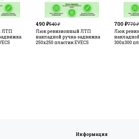
490 ₽
700 ₽
540 ₽
770 
й ЛТП
Люк ревизионный ЛТП
Люк реви
задвижка
накладной ручка-задвижка
накладной
VECS
250х250 пластик EVECS
300х300 п
Информация