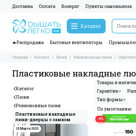
Доставка
Оплата
Возврат
Пункты самовывоза
Каталог
🔥Распродажа
Бытовые вентиляторы
Промышлен
Главная
Каталог
Люки
Ревизионные люки
Пластик
Пластиковые накладные лю
Товары в налич
Каталог
Гарантия
Раз
Люки
Тип формы
Ревизионные люки
Пластиковые накладные
люки-дверцы с замком
−8%
15 Марта 2023