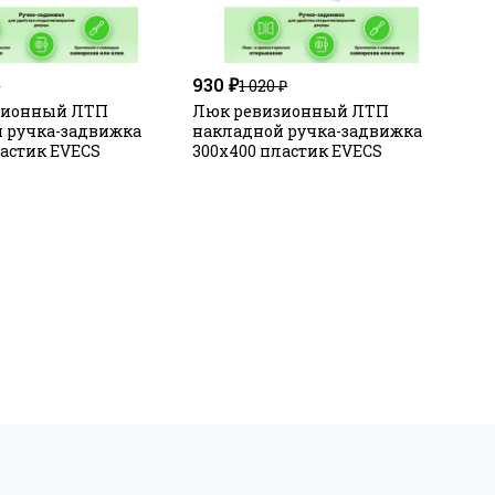
930 ₽
₽
1 020 ₽
зионный ЛТП
Люк ревизионный ЛТП
 ручка-задвижка
накладной ручка-задвижка
ластик EVECS
300х400 пластик EVECS