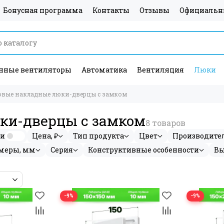
Бонусная программа
Контакты
Отзывы
Официальн
ные вентиляторы
Автоматика
Вентиляция
Люки
овые накладные люки-дверцы с замком
ки-дверцы с замком
ии
Цена, ₽
Тип продукта
Цвет
Производите
меры, мм
Серия
Конструктивные особенности
Вы
−9%
−9%