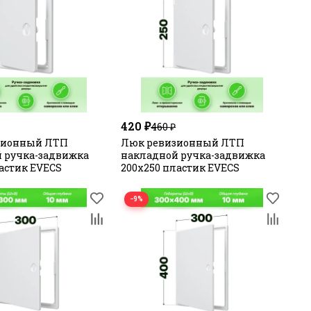
420 ₽
460 ₽
зионный ЛТП
Люк ревизионный ЛТП
 ручка-задвижка
накладной ручка-задвижка
ластик EVECS
200х250 пластик EVECS
−9%