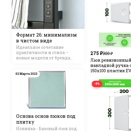
Формат 26: минимализм
в чистом виде
Идеальное сочетание
практичности и стиля –
275 ₽
300 ₽
новые модели от бренда
Люк ревизионны
Стилье
накладной ручка-
150х100 пластик E
02 Марта 2023
−9%
Основа основ люков под
плитку
Новинка - Базовый люк под