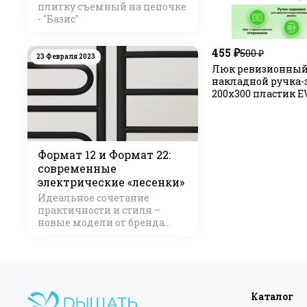
плитку съемный на цепочке
- "Базис"
455 ₽
500 ₽
23 Февраля 2023
Люк ревизионны
накладной ручка-
200х300 пластик E
Формат 12 и Формат 22:
современные
электрические «лесенки»
Идеальное сочетание
практичности и стиля –
новые модели от бренда
Стилье
Каталог