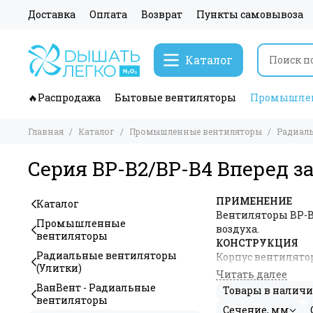
Доставка
Оплата
Возврат
Пункты самовывоза
Каталог
🔥Распродажа
Бытовые вентиляторы
Промышлен
Главная
Каталог
Промышленные вентиляторы
Радиаль
Серия ВР-В2/ВР-В4 Вперед з
ПРИМЕНЕНИЕ
Каталог
Вентиляторы ВР-В
Промышленные
воздуха.
вентиляторы
КОНСТРУКЦИЯ
Радиальные вентиляторы
Корпус вентилято
(Улитки)
ДВИГАТЕЛЬ
Используются двиг
ВанВент - Радиальные
Товары в налич
двигателях подши
вентиляторы
Сечение, мм
РЕГУЛИРОВАНИЕ