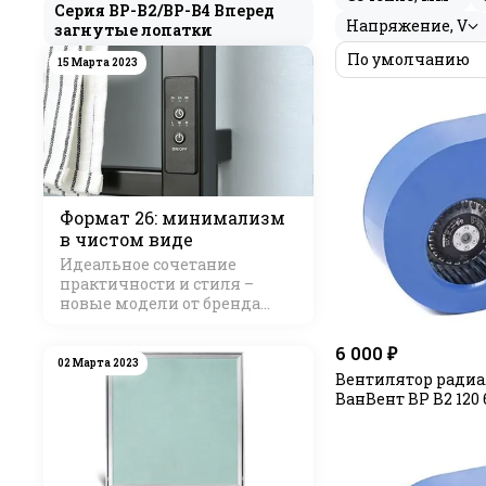
Серия ВР-В2/ВР-В4 Вперед
Осуществляется с
Напряжение, V
загнутые лопатки
15 Марта 2023
Вентиляторы с вп
КПД таких вентил
габаритах или мен
Формат 26: минимализм
выходе из вентил
в чистом виде
лопатками.
Загну
незначительно ск
Идеальное сочетание
габаритные размер
практичности и стиля –
новые модели от бренда
Стилье
6 000 ₽
02 Марта 2023
Вентилятор ради
ВанВент ВР В2 120 