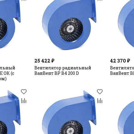
25 422 ₽
42 370 ₽
альный
Вентилятор радиальный
Вентилят
E ОК (с
ВанВент ВР В4 200 D
ВанВент ВР
ом)