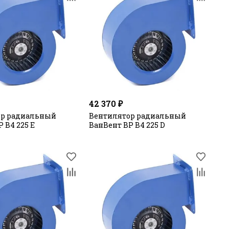
42 370 ₽
ор радиальный
Вентилятор радиальный
 В4 225 E
ВанВент ВР В4 225 D