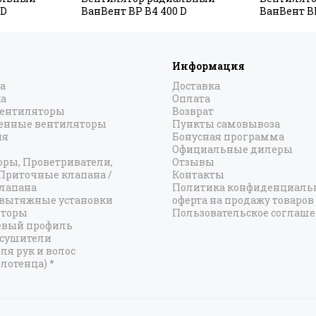
 D
ВанВент ВР В4 400 D
ВанВент ВР
Информация
а
Доставка
а
Оплата
вентиляторы
Возврат
нные вентиляторы
Пункты самовывоза
ия
Бонусная программа
Официальные дилеры
оры, Проветриватели,
Отзывы
 Приточные клапана /
Контакты
лапана
Политика конфиденциальн
вытяжные установки
оферта на продажу товаров
яторы
Пользовательское соглаш
вый профиль
есушители
ля рук и волос
лотенца) *