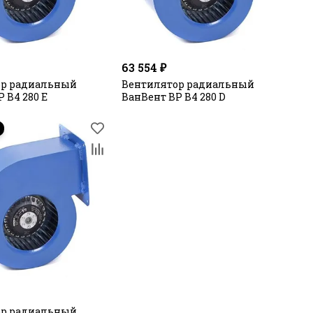
63 554 ₽
ор радиальный
Вентилятор радиальный
 В4 280 E
ВанВент ВР В4 280 D
ор радиальный