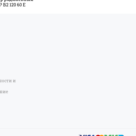
 В2 120 60 Е
ости и
ение