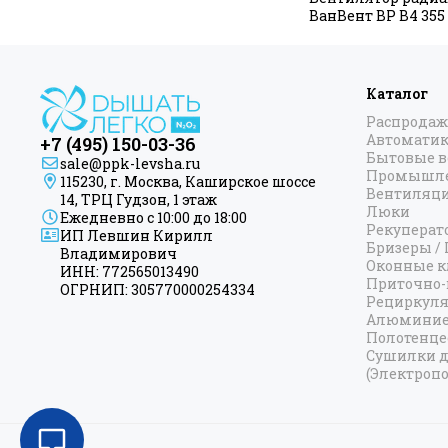
ВанВент ВР В4 355
Каталог
Распродаж
Автоматик
+7 (495) 150-03-36
Бытовые 
sale@ppk-levsha.ru
Промышле
115230, г. Москва, Каширское шоссе
Вентиляц
14, ТРЦ Гудзон, 1 этаж
Люки
Ежедневно с 10:00 до 18:00
Рекуперат
ИП Левшин Кирилл
Бризеры /
Владимирович
Оконные к
ИНН: 772565013490
Приточно-
ОГРНИП: 305770000254334
Рециркул
Алюминие
Полотенц
Сушилки д
(Электропо