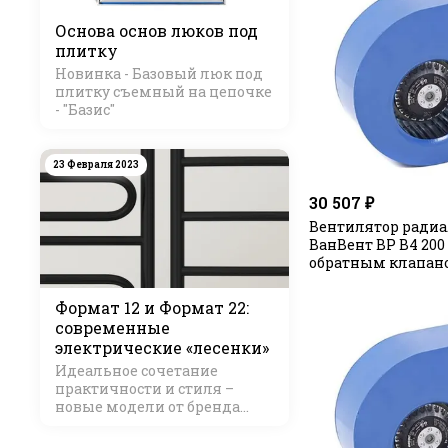
Основа основ люков под
плитку
Новинка - Базовый люк под
плитку съемный на цепочке
- "Базис"
23 Февраля 2023
30 507 ₽
Вентилятор ради
ВанВент ВР В4 200 
обратным клапан
Формат 12 и Формат 22:
современные
электрические «лесенки»
Идеальное сочетание
практичности и стиля –
новые модели от бренда
Стилье