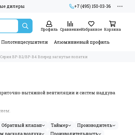
ые дилеры
+7 (495) 150-03-36
Профиль
Сравнение
Избранное
Корзина
Полотенцесушители
Алюминиевый профиль
Серия ВР-В2/ВР-В4 Вперед загнутые лопатки
приточно-вытяжной вентиляции и систем наддува
тием.
ее колесо из оцинкованной стали. Применение в
Обратный клапан
Таймер
Производитель
.
м расхода воздуха
Производительность