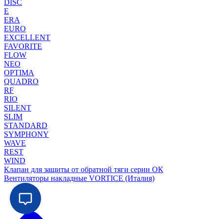
DISC
E
ERA
EURO
EXCELLENT
FAVORITE
FLOW
NEO
OPTIMA
QUADRO
RF
RIO
SILENT
SLIM
STANDARD
SYMPHONY
WAVE
REST
WIND
Клапан для защиты от обратной тяги серии ОК
Вентиляторы накладные VORTICE (Италия)