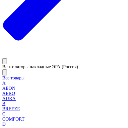
Вентиляторы накладные ЭРА (Россия)
Все товары
A
AEON
AERO
AURA
B
BREEZE
C
COMFORT
D