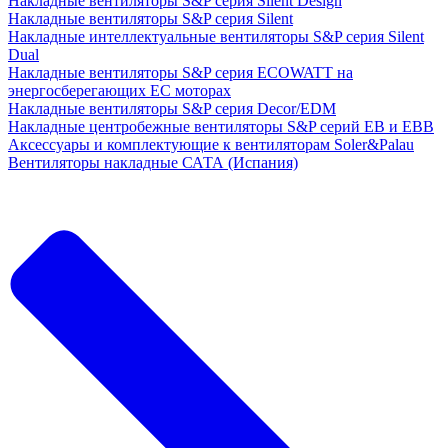
Накладные вентиляторы S&P серия Silent Design
Накладные вентиляторы S&P серия Silent
Накладные интеллектуальные вентиляторы S&P серия Silent
Dual
Накладные вентиляторы S&P серия ECOWATT на
энергосберегающих ЕС моторах
Накладные вентиляторы S&P серия Decor/EDM
Накладные центробежные вентиляторы S&P серий EB и EBB
Аксессуары и комплектующие к вентиляторам Soler&Palau
Вентиляторы накладные САТА (Испания)