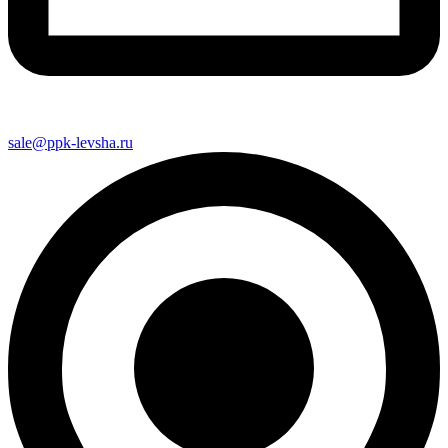
sale@ppk-levsha.ru