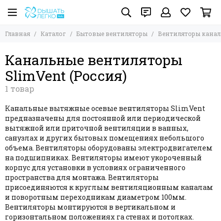
Бытовые вентиляторы
Вентиляторы канальные
Главная
Каталог
Бытовые вентиляторы
Вентиляторы кана
Все товары
Все товары
Вентиляторы накладные
Канальные вентиляторы Soler & Palau (Испания)
Канальные вентиляторы
Вентиляторы канальные
Канальные вентиляторы Mmotors JSC (Болгария)
SlimVent (Россия)
Канальные вентиляторы Cata (Испания)
Кухонные вытяжки Soler&Palau
Канальные вентиляторы ZERNBERG (Россия)
Напольные, настольные и настенные вентиляторы
Канальные вентиляторы Виенто (Россия)
Оконные вентиляторы
Канальные вытяжные осевые вентиляторы SlimVent
Канальные вентиляторы ЭРА (Россия)
Потолочные вентиляторы
предназначены для постоянной или периодической
Канальные вентиляторы Vents (Украина)
Многозональные вентиляторы
вытяжной или приточной вентиляции в ванных,
Обратные клапана для накладных и канальных
Канальные вентиляторы Blauberg (Германия)
санузлах и других бытовых помещениях небольшого
вентиляторов
Канальные вентиляторы ELICENT (Италия)
объема. Вентиляторы оборудованы электродвигателем
на подшипниках. Вентиляторы имеют укороченный
Канальные вентиляторы VORTICЕ (Италия)
корпус для установки в условиях ограниченного
Канальные вентиляторы Helios (Германия)
пространства для монтажа. Вентиляторы
Канальные вентиляторы SystemAir (Швеция)
присоединяются к круглым вентиляционным каналам
Канальные вентиляторы SlimVent (Россия)
и поворотным переходникам диаметром 100мм.
Вентиляторы монтируются в вертикальном и
горизонтальном положениях га стенах и потолках.