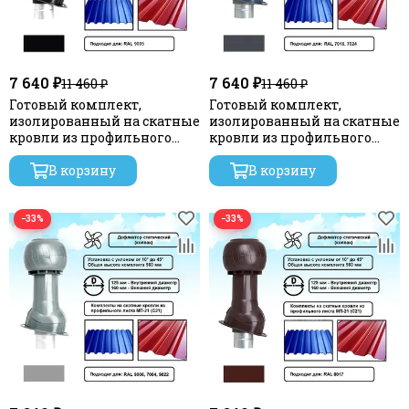
7 640 ₽
7 640 ₽
11 460 ₽
11 460 ₽
Готовый комплект,
Готовый комплект,
изолированный на скатные
изолированный на скатные
кровли из профильного
кровли из профильного
листа МП-21 (С21) d 125/160
листа МП-21 (С21) d 125/160
мм, цвет черный RAL 9005,
В корзину
мм, цвет серый графит RAL
В корзину
серия Static
7024, серия Static
−33%
−33%