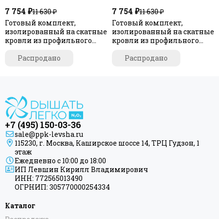
7 754 ₽
7 754 ₽
11 630 ₽
11 630 ₽
Готовый комплект,
Готовый комплект,
изолированный на скатные
изолированный на скатные
кровли из профильного
кровли из профильного
листа МП-21 (С21) d 150/160
листа МП-21 (С21) d 150/160
мм, цвет серый графит RAL
Распродано
мм, цвет зеленый RAL 6005,
Распродано
7024, серия Static
серия Static
+7 (495) 150-03-36
sale@ppk-levsha.ru
115230, г. Москва, Каширское шоссе 14, ТРЦ Гудзон, 1
этаж
Ежедневно с 10:00 до 18:00
ИП Левшин Кирилл Владимирович
ИНН: 772565013490
ОГРНИП: 305770000254334
Каталог