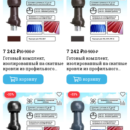
7 242 ₽
7 242 ₽
10 900 ₽
10 900 ₽
Готовый комплект,
Готовый комплект,
изолированный на скатные
изолированный на скатные
кровли из профильного
кровли из профильного
листа МП-21 (С21) d 110/160
листа МП-21 (С21) d 110/160
мм, цвет коричневый RAL
В корзину
мм, цвет темно-
В корзину
8017, серия Static
коричневый RAL 8019, RR 32,
серия Static
−33%
−33%