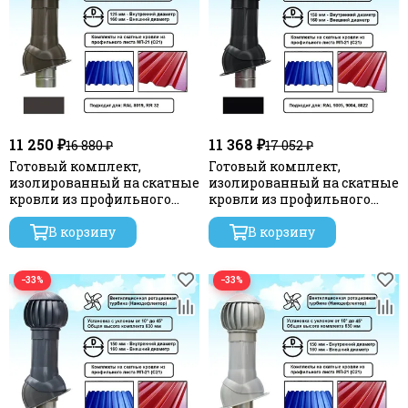
11 250 ₽
11 368 ₽
16 880 ₽
17 052 ₽
Готовый комплект,
Готовый комплект,
изолированный на скатные
изолированный на скатные
кровли из профильного
кровли из профильного
листа МП-21 (С21) d 125/160
листа МП-21 (С21) d 150/160
мм, цвет темно-
В корзину
мм, цвет черный RAL 9005,
В корзину
коричневый RAL 8019, RR 32,
серия Twister
серия Twister
−33%
−33%