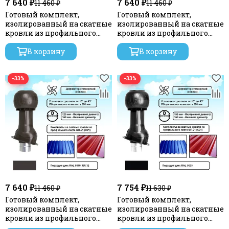
7 640 ₽
7 640 ₽
11 460 ₽
11 460 ₽
Готовый комплект,
Готовый комплект,
изолированный на скатные
изолированный на скатные
кровли из профильного
кровли из профильного
листа МП-21 (С21) d 125/160
листа МП-21 (С21) d 125/160
мм, цвет серебристый RAL
В корзину
мм, цвет коричневый RAL
В корзину
9022, серия Static
8017, серия Static
−33%
−33%
7 640 ₽
7 754 ₽
11 460 ₽
11 630 ₽
Готовый комплект,
Готовый комплект,
изолированный на скатные
изолированный на скатные
кровли из профильного
кровли из профильного
листа МП-21 (С21) d 125/160
листа МП-21 (С21) d 150/160