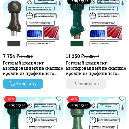
7 754 ₽
11 250 ₽
11 630 ₽
16 880 ₽
Готовый комплект,
Готовый комплект,
изолированный на скатные
изолированный на скатные
кровли из профильного
кровли из профильного
листа МП-21 (С21) d 150/160
листа МП-21 (С21) d 125/160
мм, цвет темно-
В корзину
мм, цвет зеленый RAL 6005,
Распродано
коричневый RAL 8019, RR 32,
серия Twister
серия Static
−33%
−33%