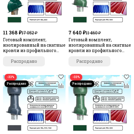
11 368 ₽
7 640 ₽
17 052 ₽
11 460 ₽
Готовый комплект,
Готовый комплект,
изолированный на скатные
изолированный на скатные
кровли из профильного
кровли из профильного
листа МП-21 (С21) d 150/160
листа МП-21 (С21) d 125/160
мм, цвет зеленый RAL 6005,
Распродано
мм, цвет зеленый RAL 6005,
Распродано
серия Twister
серия Static
−33%
−33%