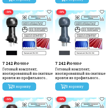
серия Twister
коричневый RAL 8019, RR 32,
серия Twister
−34%
−34%
7 242 ₽
7 242 ₽
10 900 ₽
10 900 ₽
Готовый комплект,
Готовый комплект,
изолированный на скатные
изолированный на скатные
кровли из профильного
кровли из профильного
листа МП-21 (С21) d 110/160
листа МП-21 (С21) d 110/160
мм, цвет черный RAL 9005,
В корзину
мм, цвет серый графит RAL
В корзину
серия Static
7024, серия Static
−34%
−34%