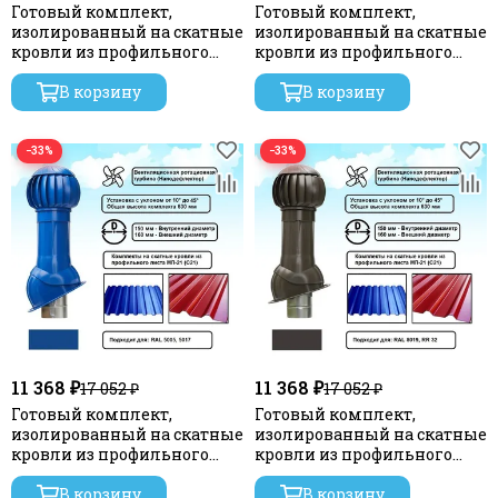
Готовый комплект,
Готовый комплект,
изолированный на скатные
изолированный на скатные
кровли из профильного
кровли из профильного
листа МП-21 (С21) d 150/160
листа МП-21 (С21) d 150/160
мм, цвет бордовый RAL
В корзину
мм, цвет коричневый RAL
В корзину
3009, серия Twister
8017, серия Twister
−33%
−33%
11 368 ₽
11 368 ₽
17 052 ₽
17 052 ₽
Готовый комплект,
Готовый комплект,
изолированный на скатные
изолированный на скатные
кровли из профильного
кровли из профильного
листа МП-21 (С21) d 150/160
листа МП-21 (С21) d 150/160
мм, цвет синий RAL 5005,
В корзину
мм, цвет темно-
В корзину