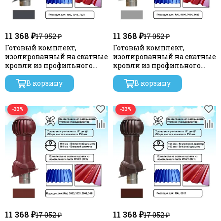
11 368 ₽
11 368 ₽
17 052 ₽
17 052 ₽
Готовый комплект,
Готовый комплект,
изолированный на скатные
изолированный на скатные
кровли из профильного
кровли из профильного
листа МП-21 (С21) d 150/160
листа МП-21 (С21) d 150/160
мм, цвет серый графит RAL
В корзину
мм, цвет серебристый RAL
В корзину
7024, серия Twister
9022, серия Twister
−33%
−33%
11 368 ₽
11 368 ₽
17 052 ₽
17 052 ₽