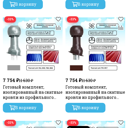
мм, цвет темно-
В корзину
мм, цвет черный RAL 9005,
В корзину
коричневый RAL 8019, RR 32,
серия Static
серия Static
−33%
−33%
7 754 ₽
7 754 ₽
11 630 ₽
11 630 ₽
Готовый комплект,
Готовый комплект,
изолированный на скатные
изолированный на скатные
кровли из профильного
кровли из профильного
листа МП-21 (С21) d 150/160
листа МП-21 (С21) d 150/160
мм, цвет серебристый RAL
В корзину
мм, цвет коричневый RAL
В корзину
9022, серия Static
8017, серия Static
−33%
−33%