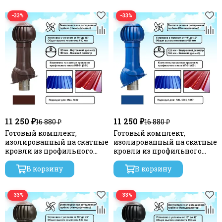
−33%
−33%
11 250 ₽
11 250 ₽
16 880 ₽
16 880 ₽
Готовый комплект,
Готовый комплект,
изолированный на скатные
изолированный на скатные
кровли из профильного
кровли из профильного
листа МП-21 (С21) d 125/160
листа МП-21 (С21) d 125/160
мм, цвет коричневый RAL
В корзину
мм, цвет синий RAL 5005,
В корзину
8017, серия Twister
серия Twister
−33%
−33%