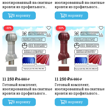
изолированный на скатные
изолированный на скатные
кровли из профильного
кровли из профильного
листа МП-21 (С21) d 125/160
листа МП-21 (С21) d 125/160
мм, цвет черный RAL 9005,
В корзину
мм, цвет серый графит RAL
В корзину
серия Twister
7024, серия Twister
−33%
−33%
11 250 ₽
11 250 ₽
16 880 ₽
16 880 ₽
Готовый комплект,
Готовый комплект,
изолированный на скатные
изолированный на скатные
кровли из профильного
кровли из профильного
листа МП-21 (С21) d 125/160
листа МП-21 (С21) d 125/160
мм, цвет серебристый RAL
В корзину
мм, цвет бордовый RAL
В корзину
9022, серия Twister
3009, серия Twister