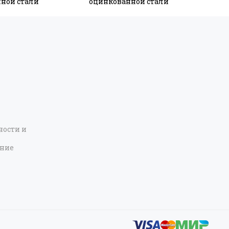
ной стали
оцинкованной стали
ости и
ение