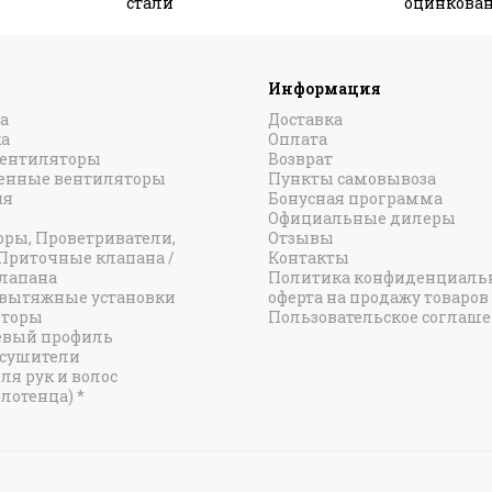
стали
оцинкован
Информация
а
Доставка
а
Оплата
вентиляторы
Возврат
нные вентиляторы
Пункты самовывоза
ия
Бонусная программа
Официальные дилеры
оры, Проветриватели,
Отзывы
 Приточные клапана /
Контакты
лапана
Политика конфиденциальн
вытяжные установки
оферта на продажу товаров
яторы
Пользовательское соглаш
вый профиль
есушители
ля рук и волос
лотенца) *