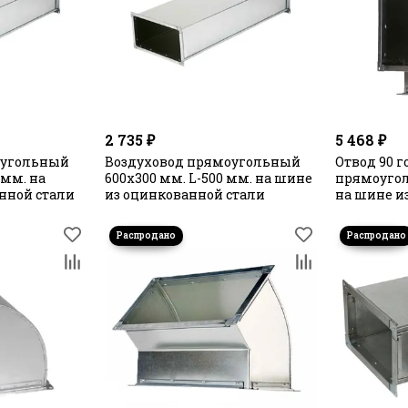
2 735 ₽
5 468 ₽
оугольный
Воздуховод прямоугольный
Отвод 90 
 мм. на
600х300 мм. L-500 мм. на шине
прямоугол
нной стали
из оцинкованной стали
на шине и
стали