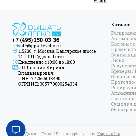
стали
Каталог
Распродаж
Автоматик
+7 (495) 150-03-36
Бытовые 
sale@ppk-levsha.ru
Промышле
115230, г. Москва, Каширское шоссе
Вентиляц
14, ТРЦ Гудзон, 1 этаж
Люки
Ежедневно с 10:00 до 18:00
Рекуперат
ИП Левшин Кирилл
Бризеры /
Владимирович
Оконные к
ИНН: 772565013490
Приточно-
ОГРНИП: 305770000254334
Рециркул
Алюминие
Полотенц
Сушилки д
(Электропо
2026 © Дышать Легко / Левша – ppk-levsha.ru.
Карта сайта