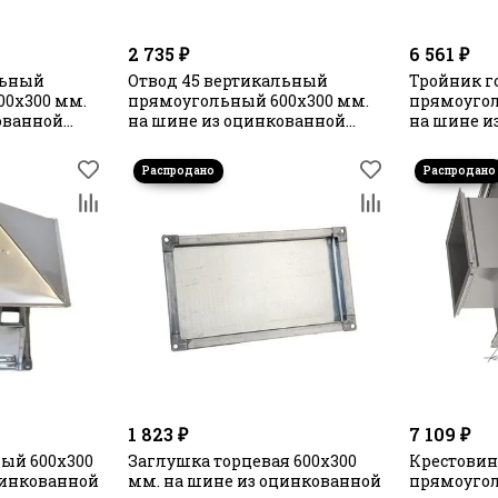
2 735 ₽
6 561 ₽
льный
Отвод 45 вертикальный
Тройник 
0х300 мм.
прямоугольный 600х300 мм.
прямоугол
ованной
на шине из оцинкованной
на шине и
стали
стали
1 823 ₽
7 109 ₽
ый 600х300
Заглушка торцевая 600х300
Крестовин
цинкованной
мм. на шине из оцинкованной
прямоугол