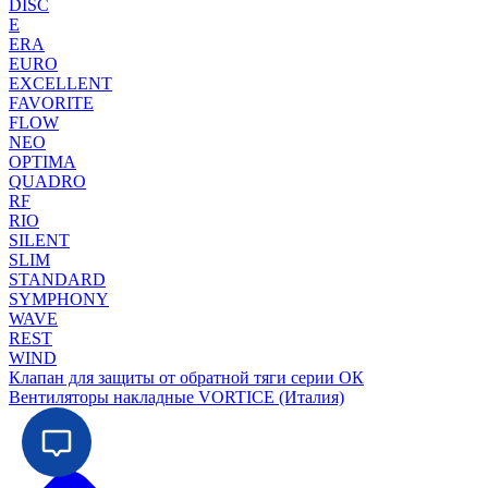
DISC
E
ERA
EURO
EXCELLENT
FAVORITE
FLOW
NEO
OPTIMA
QUADRO
RF
RIO
SILENT
SLIM
STANDARD
SYMPHONY
WAVE
REST
WIND
Клапан для защиты от обратной тяги серии ОК
Вентиляторы накладные VORTICE (Италия)