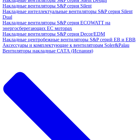
Накладные вентиляторы S&P серия Silent Design
Накладные вентиляторы S&P серия Silent
Накладные интеллектуальные вентиляторы S&P серия Silent
Dual
Накладные вентиляторы S&P серия ECOWATT на
энергосберегающих ЕС моторах
Накладные вентиляторы S&P серия Decor/EDM
Накладные центробежные вентиляторы S&P серий EB и EBB
Аксессуары и комплектующие к вентиляторам Soler&Palau
Вентиляторы накладные САТА (Испания)