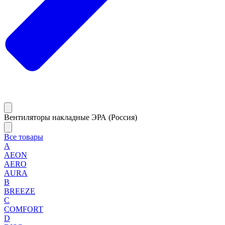
Вентиляторы накладные ЭРА (Россия)
Все товары
A
AEON
AERO
AURA
B
BREEZE
C
COMFORT
D