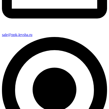
sale@ppk-levsha.ru