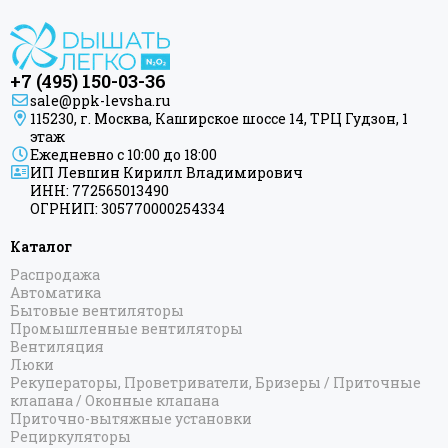
+7 (495) 150-03-36
sale@ppk-levsha.ru
115230, г. Москва, Каширское шоссе 14, ТРЦ Гудзон, 1
этаж
Ежедневно с 10:00 до 18:00
ИП Левшин Кирилл Владимирович
ИНН: 772565013490
ОГРНИП: 305770000254334
Каталог
Распродажа
Автоматика
Бытовые вентиляторы
Промышленные вентиляторы
Вентиляция
Люки
Рекуператоры, Проветриватели, Бризеры / Приточные
клапана / Оконные клапана
Приточно-вытяжные установки
Рециркуляторы