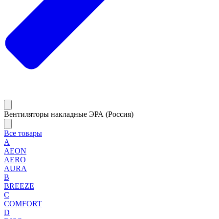
Вентиляторы накладные ЭРА (Россия)
Все товары
A
AEON
AERO
AURA
B
BREEZE
C
COMFORT
D