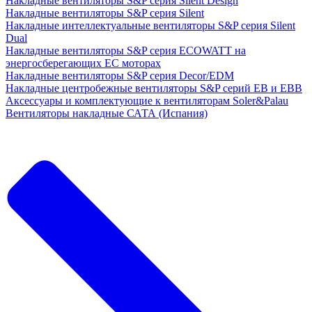
Накладные вентиляторы S&P серия Silent Design
Накладные вентиляторы S&P серия Silent
Накладные интеллектуальные вентиляторы S&P серия Silent
Dual
Накладные вентиляторы S&P серия ECOWATT на
энергосберегающих ЕС моторах
Накладные вентиляторы S&P серия Decor/EDM
Накладные центробежные вентиляторы S&P серий EB и EBB
Аксессуары и комплектующие к вентиляторам Soler&Palau
Вентиляторы накладные САТА (Испания)