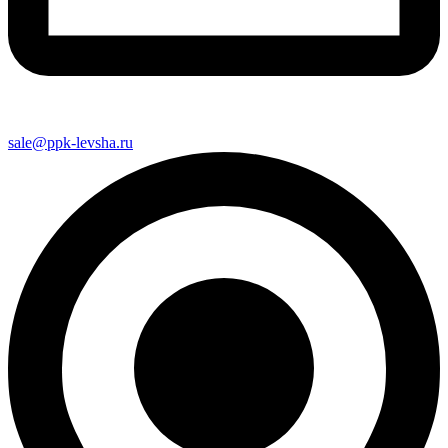
sale@ppk-levsha.ru