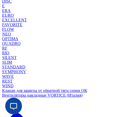
DISC
E
ERA
EURO
EXCELLENT
FAVORITE
FLOW
NEO
OPTIMA
QUADRO
RF
RIO
SILENT
SLIM
STANDARD
SYMPHONY
WAVE
REST
WIND
Клапан для защиты от обратной тяги серии ОК
Вентиляторы накладные VORTICE (Италия)