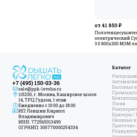
от 41 850 ₽
Полотенцесушите
электрический Су
3.0 800x300 МЭМ 
Каталог
Распродаж
Автоматик
+7 (495) 150-03-36
Бытовые 
sale@ppk-levsha.ru
Промышле
115230, г. Москва, Каширское шоссе
Вентиляц
14, ТРЦ Гудзон, 1 этаж
Люки
Ежедневно с 10:00 до 18:00
Рекуперат
ИП Левшин Кирилл
Бризеры /
Владимирович
Оконные к
ИНН: 772565013490
Приточно-
ОГРНИП: 305770000254334
Рециркул
Алюминие