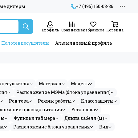
ые дилеры
+7 (495) 150-03-36
Профиль
Сравнение
Избранное
Корзина
Полотенцесушители
Алюминиевый профиль
нцесушителя
Материал
Модель
сия
Расположение МЭМа (блока управления)
Род тока
Режим работы
Класс защиты
оложение провода питания
Установка
ры
Функция таймера
Длина кабеля (м)
мм
Расположение блока управления
Вид