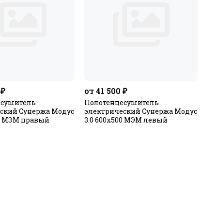
 ₽
от 41 500 ₽
есушитель
Полотенцесушитель
ский Сунержа Модус
электрический Сунержа Модус
00 МЭМ правый
3.0 600х500 МЭМ левый