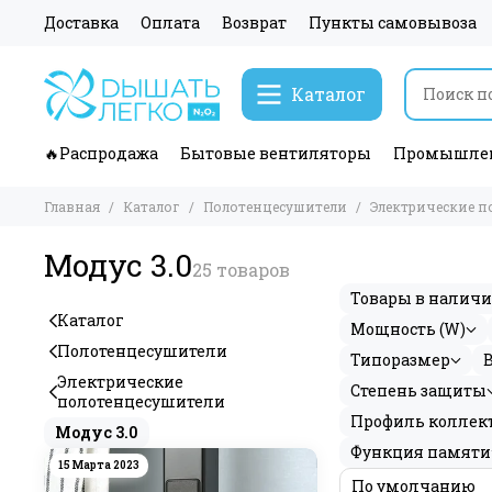
Доставка
Оплата
Возврат
Пункты самовывоза
Каталог
🔥Распродажа
Бытовые вентиляторы
Промышлен
Главная
Каталог
Полотенцесушители
Электрические п
Модус 3.0
Товары в налич
Каталог
Мощность (W)
Полотенцесушители
Типоразмер
Электрические
Степень защиты
полотенцесушители
Профиль коллек
Модус 3.0
Функция памяти
15 Марта 2023