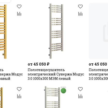
от 45 050 ₽
от 45 050
ль
Полотенцесушитель
Полотенц
нержа Модус
электрический Сунержа Модус
электриче
правый
3.0 1000x300 МЭМ левый
3.0 1000x