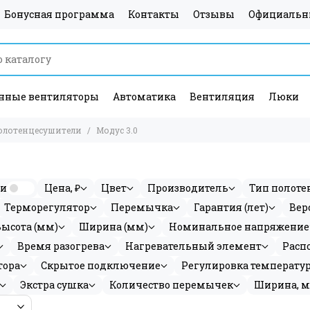
Бонусная программа
Контакты
Отзывы
Официальн
ные вентиляторы
Автоматика
Вентиляция
Люки
олотенцесушители
Модус 3.0
ии
Цена, ₽
Цвет
Производитель
Тип полоте
Терморегулятор
Перемычка
Гарантия (лет)
Вер
Высота (мм)
Ширина (мм)
Номинальное напряжение
Время разогрева
Нагревательный элемент
Расп
тора
Скрытое подключение
Регулировка температу
Экстра сушка
Количество перемычек
Ширина, 