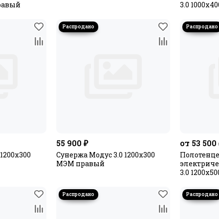
правый
3.0 1000х
55 900 ₽
от 53 500
 1200x300
Сунержа Модус 3.0 1200x300
Полотенц
МЭМ правый
электриче
3.0 1200х