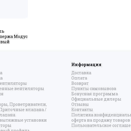
ль
нержа Модус
левый
Информация
а
Доставка
а
Оплата
вентиляторы
Возврат
нные вентиляторы
Пункты самовывоза
ия
Бонусная программа
Официальные дилеры
оры, Проветриватели,
Отзывы
 Приточные клапана /
Контакты
лапана
Политика конфиденциальн
вытяжные установки
оферта на продажу товаров
яторы
Пользовательское соглаш
вый профиль