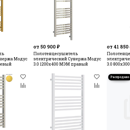
от 50 900 ₽
от 41 850
ль
Полотенцесушитель
Полотенц
нержа Модус
электрический Сунержа Модус
электриче
левый
3.0 1200х400 МЭМ правый
3.0 800x3