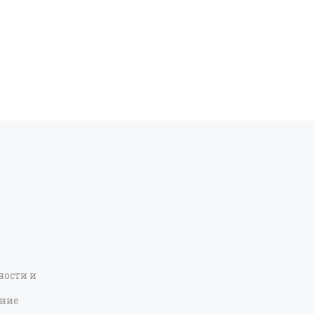
ости и
ение