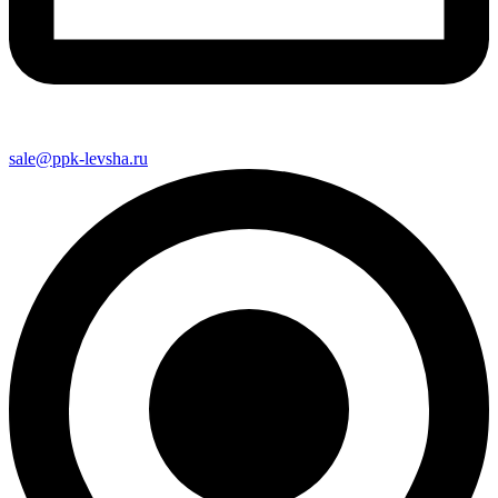
sale@ppk-levsha.ru