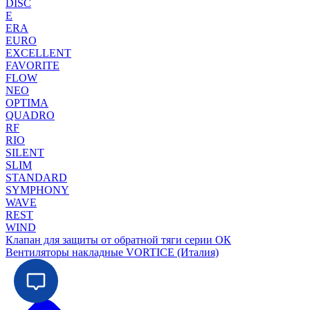
DISC
E
ERA
EURO
EXCELLENT
FAVORITE
FLOW
NEO
OPTIMA
QUADRO
RF
RIO
SILENT
SLIM
STANDARD
SYMPHONY
WAVE
REST
WIND
Клапан для защиты от обратной тяги серии ОК
Вентиляторы накладные VORTICE (Италия)