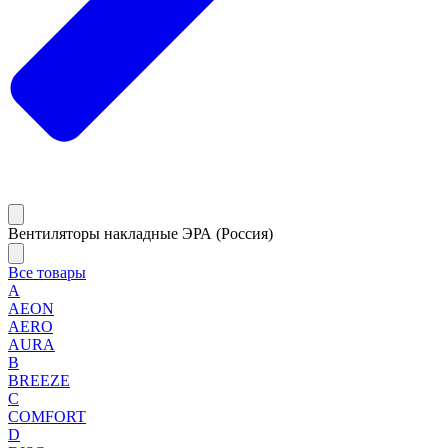
Вентиляторы накладные ЭРА (Россия)
Все товары
A
AEON
AERO
AURA
B
BREEZE
C
COMFORT
D