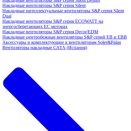
Накладные вентиляторы S&P серия Silent Design
Накладные вентиляторы S&P серия Silent
Накладные интеллектуальные вентиляторы S&P серия Silent
Dual
Накладные вентиляторы S&P серия ECOWATT на
энергосберегающих ЕС моторах
Накладные вентиляторы S&P серия Decor/EDM
Накладные центробежные вентиляторы S&P серий EB и EBB
Аксессуары и комплектующие к вентиляторам Soler&Palau
Вентиляторы накладные САТА (Испания)