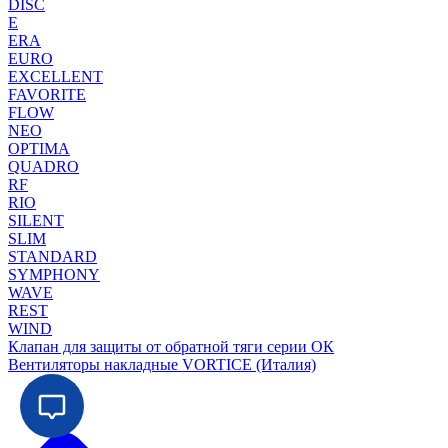
DISC
E
ERA
EURO
EXCELLENT
FAVORITE
FLOW
NEO
OPTIMA
QUADRO
RF
RIO
SILENT
SLIM
STANDARD
SYMPHONY
WAVE
REST
WIND
Клапан для защиты от обратной тяги серии ОК
Вентиляторы накладные VORTICE (Италия)