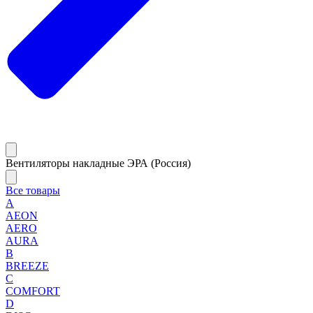
Вентиляторы накладные ЭРА (Россия)
Все товары
A
AEON
AERO
AURA
B
BREEZE
C
COMFORT
D