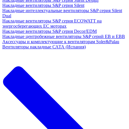
Накладные вентиляторы S&P серия Silent Design
Накладные вентиляторы S&P серия Silent
Накладные интеллектуальные вентиляторы S&P серия Silent
Dual
Накладные вентиляторы S&P серия ECOWATT на
энергосберегающих ЕС моторах
Накладные вентиляторы S&P серия Decor/EDM
Накладные центробежные вентиляторы S&P серий EB и EBB
Аксессуары и комплектующие к вентиляторам Soler&Palau
Вентиляторы накладные САТА (Испания)