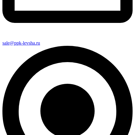
sale@ppk-levsha.ru