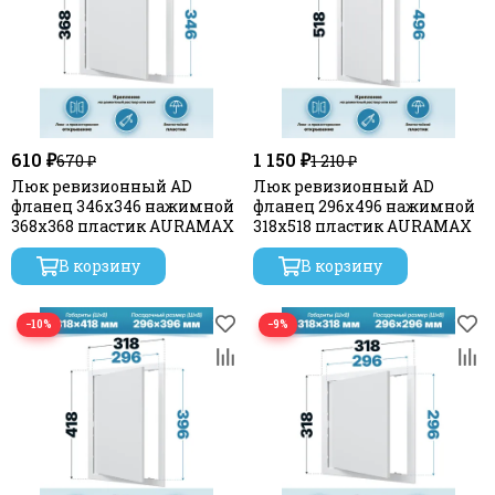
610 ₽
1 150 ₽
670 ₽
1 210 ₽
Люк ревизионный AD
Люк ревизионный AD
фланец 346х346 нажимной
фланец 296х496 нажимной
368х368 пластик AURAMAX
318х518 пластик AURAMAX
В корзину
В корзину
−10%
−9%