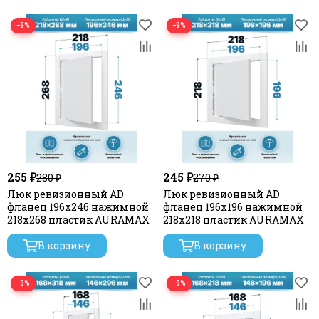
−9%
−9%
255 ₽
245 ₽
280 ₽
270 ₽
Люк ревизионный AD
Люк ревизионный AD
фланец 196х246 нажимной
фланец 196х196 нажимной
218х268 пластик AURAMAX
218х218 пластик AURAMAX
В корзину
В корзину
−9%
−9%