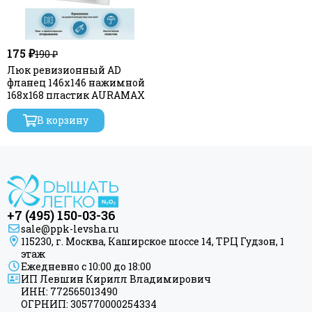
175 ₽
190 ₽
Люк ревизионный AD
фланец 146х146 нажимной
168х168 пластик AURAMAX
В корзину
+7 (495) 150-03-36
sale@ppk-levsha.ru
115230, г. Москва, Каширское шоссе 14, ТРЦ Гудзон, 1
этаж
Ежедневно с 10:00 до 18:00
ИП Левшин Кирилл Владимирович
ИНН: 772565013490
ОГРНИП: 305770000254334