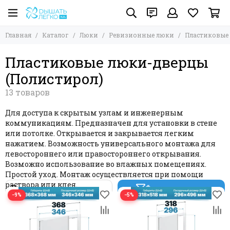
Люки
Ревизионные люки
Главная
Каталог
Люки
Ревизионные люки
Пластиковые 
Все товары
Все товары
Люки под плитку
Пластиковые люки-дверцы НАЖИМНЫЕ
Пластиковые люки-дверцы
Напольные люки
Пластиковые люки-дверцы (Полистирол)
(Полистирол)
Люки под покраску
Пластиковые люки-дверцы (АБС пластик)
Ревизионные люки
Пластиковые накладные люки-дверцы с замком
Пластиковые накладные люки-дверцы с решеткой
Аксессуары и фурнитура к люкам
Декофот
Для доступа к скрытым узлам и инженерным
Металлические люки на магнитах без замка
коммуникациям. Предназначен для установки в стене
или потолке. Открывается и закрывается легким
Металлические люки с замком
нажатием. Возможность универсального монтажа для
Металлические накладные люки съемные на
левостороннего или правостороннего открывания.
магнитах
Возможно использование во влажных помещениях.
Люки из нержавеющей стали
Простой уход. Монтаж осуществляется при помощи
Котоход-лаз для кошки
раствора или клея.
Фильтр товаров
−9%
−5%