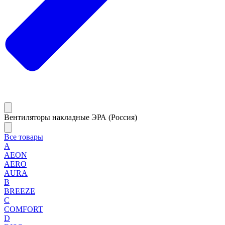
Вентиляторы накладные ЭРА (Россия)
Все товары
A
AEON
AERO
AURA
B
BREEZE
C
COMFORT
D