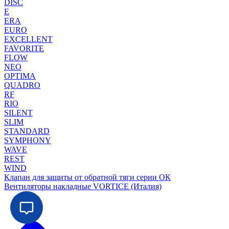
DISC
E
ERA
EURO
EXCELLENT
FAVORITE
FLOW
NEO
OPTIMA
QUADRO
RF
RIO
SILENT
SLIM
STANDARD
SYMPHONY
WAVE
REST
WIND
Клапан для защиты от обратной тяги серии ОК
Вентиляторы накладные VORTICE (Италия)