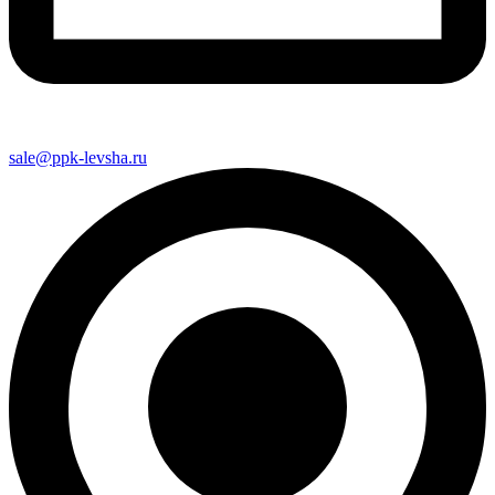
sale@ppk-levsha.ru