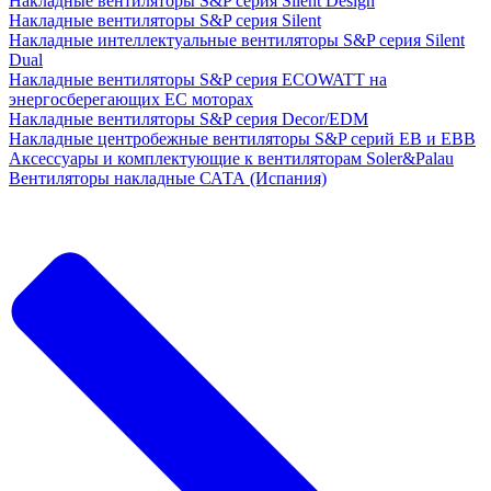
Накладные вентиляторы S&P серия Silent Design
Накладные вентиляторы S&P серия Silent
Накладные интеллектуальные вентиляторы S&P серия Silent
Dual
Накладные вентиляторы S&P серия ECOWATT на
энергосберегающих ЕС моторах
Накладные вентиляторы S&P серия Decor/EDM
Накладные центробежные вентиляторы S&P серий EB и EBB
Аксессуары и комплектующие к вентиляторам Soler&Palau
Вентиляторы накладные САТА (Испания)