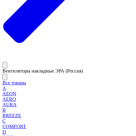
Вентиляторы накладные ЭРА (Россия)
Все товары
A
AEON
AERO
AURA
B
BREEZE
C
COMFORT
D