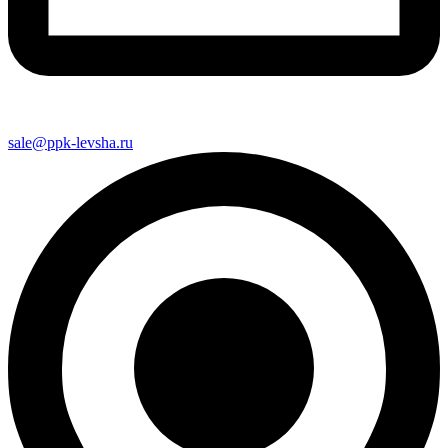
sale@ppk-levsha.ru