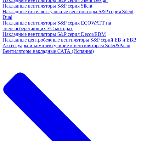
Накладные вентиляторы S&P серия Silent Design
Накладные вентиляторы S&P серия Silent
Накладные интеллектуальные вентиляторы S&P серия Silent
Dual
Накладные вентиляторы S&P серия ECOWATT на
энергосберегающих ЕС моторах
Накладные вентиляторы S&P серия Decor/EDM
Накладные центробежные вентиляторы S&P серий EB и EBB
Аксессуары и комплектующие к вентиляторам Soler&Palau
Вентиляторы накладные САТА (Испания)