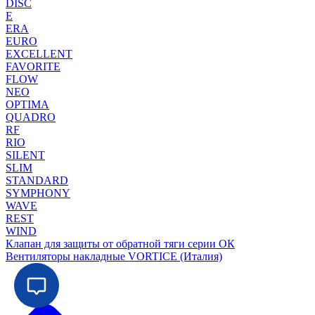
DISC
E
ERA
EURO
EXCELLENT
FAVORITE
FLOW
NEO
OPTIMA
QUADRO
RF
RIO
SILENT
SLIM
STANDARD
SYMPHONY
WAVE
REST
WIND
Клапан для защиты от обратной тяги серии ОК
Вентиляторы накладные VORTICE (Италия)