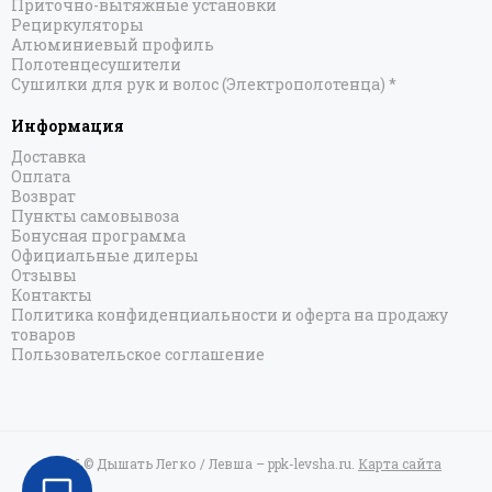
Формат 22
Приточно-вытяжные установки
Рециркуляторы
Формат 26
Алюминиевый профиль
Формат 30
Полотенцесушители
Формат 40
Сушилки для рук и волос (Электрополотенца) *
Формат 50 ПВ
Информация
Богема 3.1 прямая
Доставка
Богема 3.1 выгнутая
Оплата
Богема 3.1 с 1 полкой
Возврат
Вердикт 4.0
Пункты самовывоза
Бонусная программа
Галант 3.1
Официальные дилеры
Идиллия MASTER
Отзывы
Идиллия PLUS
Контакты
Политика конфиденциальности и оферта на продажу
Кантата 4.0
товаров
Локон
Пользовательское соглашение
Модус 3.1
Нюанс 4.0
Сатерленд 4.0
Терция 4.0
2026 © Дышать Легко / Левша – ppk-levsha.ru.
Карта сайта
Фьорд 4.0