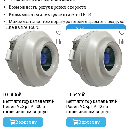
"TYWENT" - Канальные круглые вентиляторы
Возможность регулировки скорости
"Dospel" - Канальные круглые вентиляторы
Класс защиты электродвигателя IP 44
"ARIUS" - Канальные вентиляторы. Россия
Максимальная температура перемещаемого воздуха
"Завод Вентилятор" - Канальные круглые
не выше +50°С
Фильтр товаров
вентиляторы
10 565 ₽
10 647 ₽
Вентилятор канальный
Вентилятор канальный
Ровен VCZpl-K-100 в
Ровен VCZpl-K-125 в
пластиковом корпусе
пластиковом корпусе
(Колесо и двигатель с
(Колесо и двигатель с
внешним ротором Sanmu)
В корзину
внешним ротором Sanmu)
В корзину