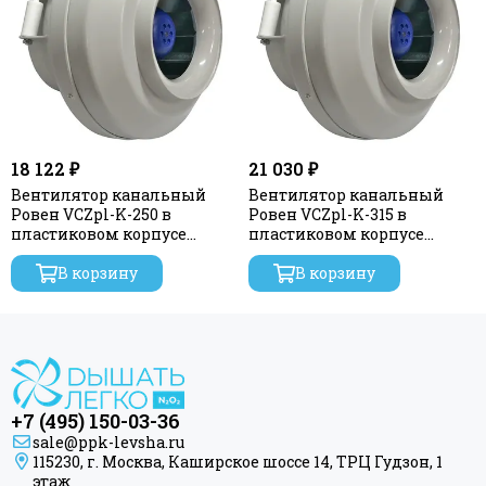
18 122 ₽
21 030 ₽
Вентилятор канальный
Вентилятор канальный
Ровен VCZpl-K-250 в
Ровен VCZpl-K-315 в
пластиковом корпусе
пластиковом корпусе
(Колесо и двигатель с
(Колесо и двигатель с
внешним ротором Sanmu)
В корзину
внешним ротором Sanmu)
В корзину
+7 (495) 150-03-36
sale@ppk-levsha.ru
115230, г. Москва, Каширское шоссе 14, ТРЦ Гудзон, 1
этаж