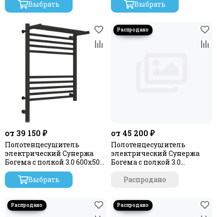
Выбрать
Выбрать
Модус 2.0
Нюанс 3.0
Нюанс
Терция 3.0
Парео 4.0
Триада
Флюид 3.0
Флюид 2.0
Хорда 4.0
Центурион 2.0
Элегия 3.0
от 39 150 ₽
от 45 200 ₽
Элегия 2.0
Полотенцесушитель
Полотенцесушитель
Эпатаж 3.0
электрический Сунержа
электрический Сунержа
М-образный
Богема с полкой 3.0 600х500
Богема с полкой 3.0
/ МЭМ левый
1000х400 / МЭМ левый
MS-образный
Выбрать
Распродано
Формат 10
Формат 12
Формат 20