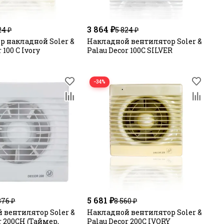
3 864 ₽
24 ₽
5 824 ₽
р накладной Soler &
Накладной вентилятор Soler &
 100 C Ivory
Palau Decor 100C SILVER
−34%
5 681 ₽
376 ₽
8 560 ₽
 вентилятор Soler &
Накладной вентилятор Soler &
r 200CH (Таймер,
Palau Decor 200C IVORY