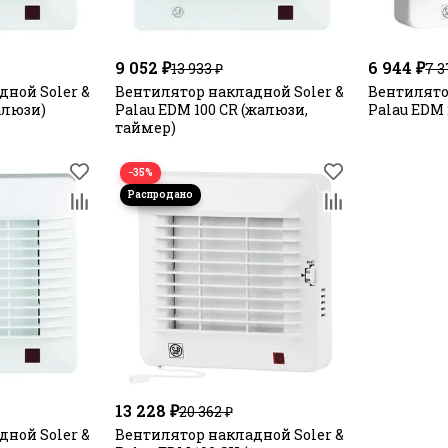
9 052 ₽
6 944 ₽
13 933 ₽
7 3
ной Soler &
Вентилятор накладной Soler &
Вентилято
алюзи)
Palau EDM 100 CR (жалюзи,
Palau EDM 
таймер)
−35%
13 228 ₽
20 362 ₽
ной Soler &
Вентилятор накладной Soler &