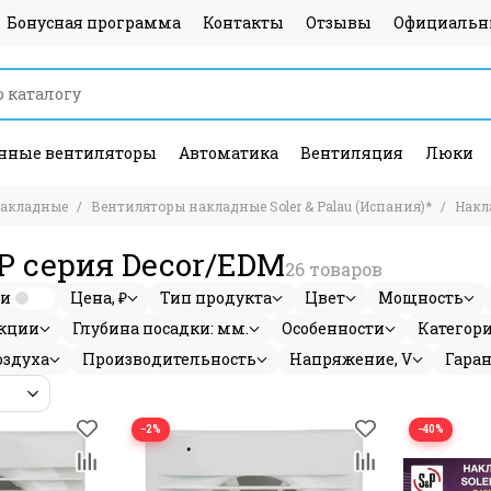
Бонусная программа
Контакты
Отзывы
Официальн
ные вентиляторы
Автоматика
Вентиляция
Люки
накладные
Вентиляторы накладные Soler & Palau (Испания)*
Накл
 серия Decor/EDM
ии
Цена, ₽
Тип продукта
Цвет
Мощность
кции
Глубина посадки: мм.
Особенности
Категор
оздуха
Производительность
Напряжение, V
Гара
−2%
−40%