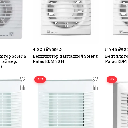
4 325 ₽
5 745 ₽
6 006 ₽
8 8
ятор Soler &
Вентилятор накладной Soler &
Вентилято
(Таймер,
Palau EDM 80 N
Palau EDM 
)
−35%
−6%