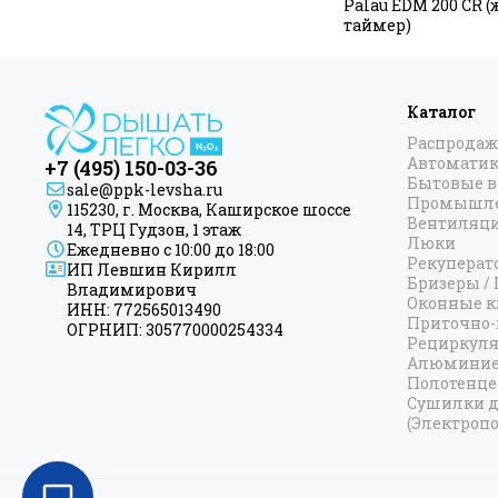
Palau EDM 200 CR 
таймер)
Каталог
Распродаж
Автоматик
+7 (495) 150-03-36
Бытовые 
sale@ppk-levsha.ru
Промышле
115230, г. Москва, Каширское шоссе
Вентиляц
14, ТРЦ Гудзон, 1 этаж
Люки
Ежедневно с 10:00 до 18:00
Рекуперат
ИП Левшин Кирилл
Бризеры /
Владимирович
Оконные к
ИНН: 772565013490
Приточно-
ОГРНИП: 305770000254334
Рециркул
Алюминие
Полотенц
Сушилки д
(Электропо