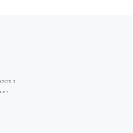
ости и
ение