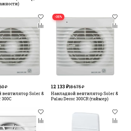
ажности)
−35%
12 133 ₽
160 ₽
18 675 ₽
 вентилятор Soler &
Накладной вентилятор Soler &
r 300C
Palau Decor 300CR (таймер)