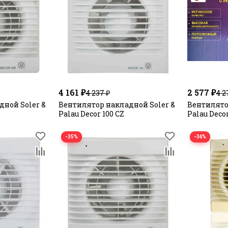
4 161 ₽
2 577 ₽
4 237 ₽
4 2
ной Soler &
Вентилятор накладной Soler &
Вентилято
Palau Decor 100 CZ
Palau Decor
−35%
−34%