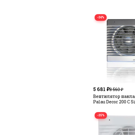
−34%
5 681 ₽
8 560 ₽
Вентилятор наклад
Palau Decor 200 C S
−35%