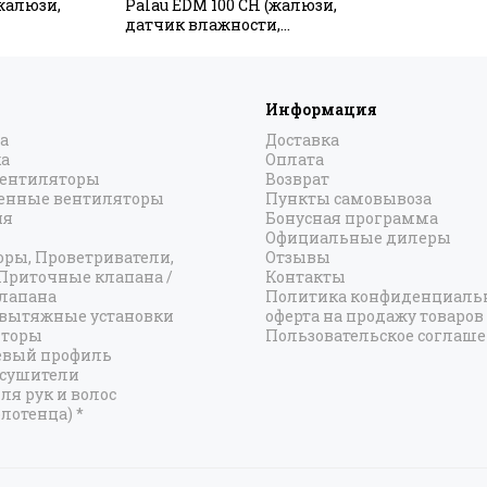
(жалюзи,
Palau EDM 100 CH (жалюзи,
датчик влажности,
шнурковый вкл/выкл)
Информация
а
Доставка
а
Оплата
вентиляторы
Возврат
нные вентиляторы
Пункты самовывоза
ия
Бонусная программа
Официальные дилеры
оры, Проветриватели,
Отзывы
 Приточные клапана /
Контакты
лапана
Политика конфиденциальн
вытяжные установки
оферта на продажу товаров
яторы
Пользовательское соглаш
вый профиль
есушители
ля рук и волос
лотенца) *