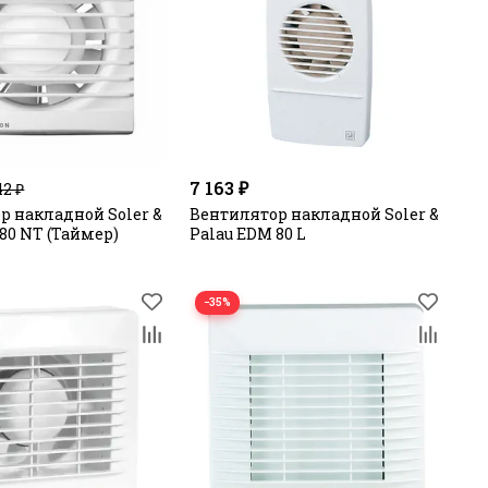
7 163 ₽
42 ₽
р накладной Soler &
Вентилятор накладной Soler &
80 NT (Таймер)
Palau EDM 80 L
−35%