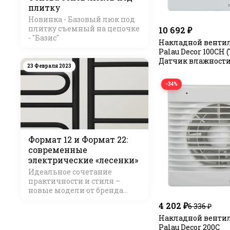
плитку
Новинка - Базовый люк под
плитку съемный на цепочке
10 692 ₽
- "Базис"
Накладной вентил
Palau Decor 100CH 
Датчик влажности
23 Февраля 2023
−34%
Формат 12 и Формат 22:
современные
электрические «лесенки»
Идеальное сочетание
практичности и стиля –
новые модели от бренда
Стилье
4 202 ₽
6 336 ₽
Накладной вентил
Palau Decor 200C