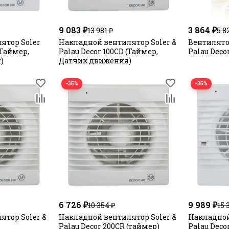
9 083 ₽
3 864 ₽
13 981 ₽
5 8
ятор Soler
Накладной вентилятор Soler &
Вентилято
(Таймер,
Palau Decor 100CD (Таймер,
Palau Decor
)
Датчик движения)
−35%
−35%
6 726 ₽
9 989 ₽
10 354 ₽
15 
ятор Soler &
Накладной вентилятор Soler &
Накладной
Palau Decor 200CR (таймер)
Palau Deco