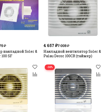
4 657 ₽
75 ₽
7 008 ₽
р накладной Soler &
Накладной вентилятор Soler &
 100 SF
Palau Decor 100CR (таймер)
−34%