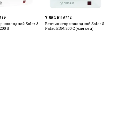
7 552 ₽
71 ₽
11 622 ₽
р накладной Soler &
Вентилятор накладной Soler &
200 S
Palau EDM 200 C (жалюзи)