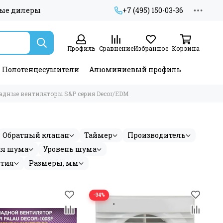
ые дилеры
+7 (495) 150-03-36
Профиль
Сравнение
Избранное
Корзина
Полотенцесушители
Алюминиевый профиль
адные вентиляторы S&P серия Decor/EDM
Обратный клапан
Таймер
Производитель
ия шума
Уровень шума
нтия
Размеры, мм
−34%