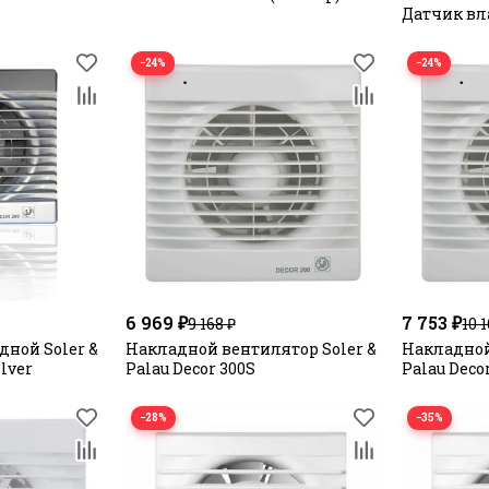
Датчик вл
−24%
−24%
6 969 ₽
7 753 ₽
9 168 ₽
10 
ной Soler &
Накладной вентилятор Soler &
Накладной
ilver
Palau Decor 300S
Palau Deco
−28%
−35%