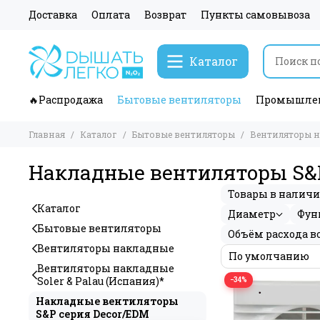
Доставка
Оплата
Возврат
Пункты самовывоза
Каталог
🔥Распродажа
Бытовые вентиляторы
Промышлен
Главная
Каталог
Бытовые вентиляторы
Вентиляторы 
Накладные вентиляторы S&P
Товары в налич
Каталог
Диаметр
Фун
Бытовые вентиляторы
Объём расхода в
Вентиляторы накладные
Вентиляторы накладные
Soler & Palau (Испания)*
−34%
Накладные вентиляторы
S&P серия Decor/EDM