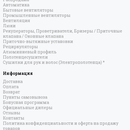
Версия-КБ
Автоматика
Версия-КН
Бытовые вентиляторы
Версия-Н1
Промышленные вентиляторы
Вентиляция
Версия-Н2
Люки
Дуэт
Рекуператоры, Проветриватели, Бризеры / Приточные
Минор 0600
клапана / Оконные клапана
Приточно-вытяжные установки
Минор 0601
Рециркуляторы
Минор 0602
Алюминиевый профиль
Тандем
Полотенцесушители
Сушилки для рук и волос (Электрополотенца) *
Универсал-50
Универсал-51
Информация
Универсал-53
Доставка
Универсал-54
Оплата
Универсал-56
Возврат
Пункты самовывоза
Универсал-58
Бонусная программа
Вердикт PRO
Официальные дилеры
Кантата PRO
Отзывы
Контакты
Нюанс PRO
Политика конфиденциальности и оферта на продажу
Сатерленд PRO
товаров