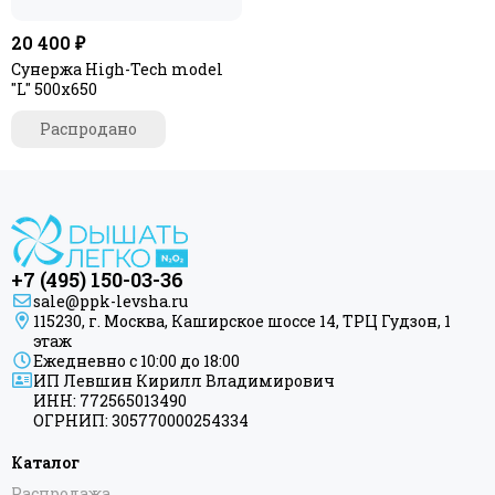
Богема+ прямая
20 400 ₽
Богема+ с 1 полкой
Сунержа High-Tech model
Гусли
"L" 500х650
Лира
М-образный
Распродано
Модус PRO
Нюанс EU50+
П-образный
Ш-образный
Ш-образный+
+7 (495) 150-03-36
Штиль EU50+
sale@ppk-levsha.ru
Элегия+
115230, г. Москва, Каширское шоссе 14, ТРЦ Гудзон, 1
Аксиома-10
этаж
Ежедневно с 10:00 до 18:00
Аксиома-20
ИП Левшин Кирилл Владимирович
Аксиома-30
ИНН: 772565013490
Версия-Б
ОГРНИП: 305770000254334
Версия-Б1
Каталог
Версия-Б2
Распродажа