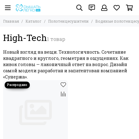
Полотенцесушители
Водяные полотенцесушители
Сунержа
Главная
Каталог
Полотенцесушители
Водяные полотенцес
Все товары
Все товары
Все товары
Водяные полотенцесушители
Сунержа
High-Tech
High-Tech
Аркус
Стилье
Электрические полотенцесушители
Атлант
Комбинированные полотенцесушители
Новый взгляд на вещи. Технологичность. Сочетание
Ажур
Отопительный радиатор
квадратного и круглого, геометрия в ощущениях. Как
Галант+
Комплектующие и аксессуары
кивок головы — лаконичный ответ на вопрос. Дизайн
Канцлер
Запорно-регулирующая дизайн-арматура
самой модели разработан и запатентован компанией
«Сунержа».
Модус
Ренессанс
Сирокко
Флюид+
Хорда
Богема L
Лайк EU50
High-Tech+
Богема+ выгнутая